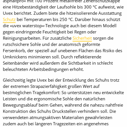
asphaltpro« mit 100 Prozent metallfreier Zehenschutzkappe
eine Hitzebeständigkeit der Laufsohle bis 300 °C aufweist, wie
Uvex berichtet. Zudem biete die hitzeisolierende Ausstattung
Schutz
bei Temperaturen bis 250 °C. Darüber hinaus schützt
die «uvex waterstop«-Technologie auch bei diesem Modell
gegen eindringende Feuchtigkeit bei Regen oder
Reinigungsarbeiten. Für zusätzliche
Sicherheit
sorgen die
rutschsichere Sohle und der anatomisch geformte
Fersenkorb, der speziell auf unebenen Flächen das Risiko des
Umknickens minimieren soll. Durch reflektierende
Seitenbänder wird außerdem die Sichtbarkeit in schlecht
beleuchteten Arbeitsbedingungen erhöht.
Gleichzeitig legte Uvex bei der Entwicklung des Schuhs trotz
der extremen Strapazierfähigkeit großen Wert auf
bestmöglichen Tragekomfort: So unterstützen neu entwickelte
Leisten und die ergonomische Sohle den natürlichen
Bewegungsablauf beim Gehen, während die nahezu nahtfreie
Konstruktion des Schuhs Druckstellen verhindern soll. Die
verwendeten atmungsaktiven Materialien gewährleisten
zudem auch bei längeren Tragezeiten ein angenehmes