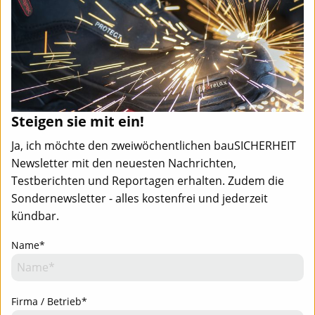
Steigen sie mit ein!
Ja, ich möchte den zweiwöchentlichen bauSICHERHEIT
Newsletter mit den neuesten Nachrichten,
Testberichten und Reportagen erhalten. Zudem die
Sondernewsletter - alles kostenfrei und jederzeit
kündbar.
Name*
Team
Mediadaten
Newsletter
Firma / Betrieb*
Newsletter-Anmeldung - Aktuell informiert
Team
Mediadaten
Kontakt