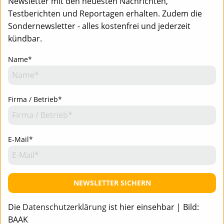
Newsletter mit den neuesten Nachrichten,
Testberichten und Reportagen erhalten. Zudem die
Sondernewsletter - alles kostenfrei und jederzeit
kündbar.
Name*
Firma / Betrieb*
E-Mail*
NEWSLETTER SICHERN
Team
Mediadaten
Newsletter
Newsletter-Anmeldung - Aktuell informiert
Team
Mediadaten
Kontakt
Die
Datenschutzerklärung
ist hier einsehbar | Bild:
BAAK
Impressum
Datenschutz