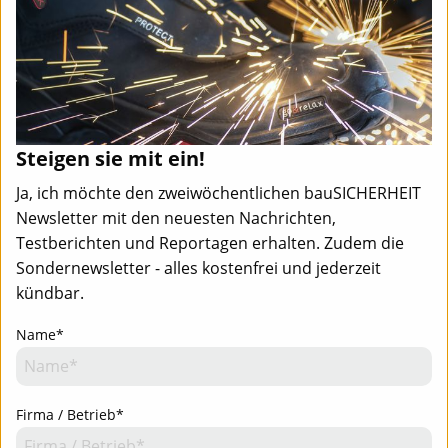
Steigen sie mit ein!
Ja, ich möchte den zweiwöchentlichen bauSICHERHEIT
Newsletter mit den neuesten Nachrichten,
Testberichten und Reportagen erhalten. Zudem die
Sondernewsletter - alles kostenfrei und jederzeit
kündbar.
Name*
Team
Mediadaten
Newsletter
Newsletter-Anmeldung - Aktuell informiert
Team
Mediadaten
Kontakt
Firma / Betrieb*
Impressum
Datenschutz