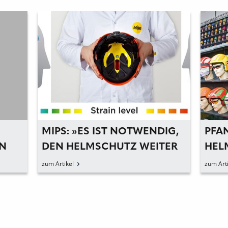
MIPS: »ES IST NOTWENDIG,
PFA
N
DEN HELMSCHUTZ WEITER
HEL
ZU VERBESSERN«
PRO
zum Artikel
zum Arti
ICH
KOP