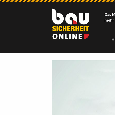
Das M
mehr 
H