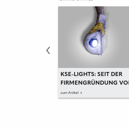
T DER
KSE-LIGHTS: SEIT DER
ONSFÜHRER IM
FIRMENGRÜNDUNG VO
 – SEIT 75
KSE-LIGHTS STEHEN
zum Artikel
INNOVATIONEN DEUTL
IM VORDERGRUND