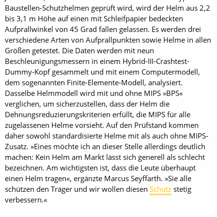
Baustellen-Schutzhelmen geprüft wird, wird der Helm aus 2,2
bis 3,1 m Höhe auf einen mit Schleifpapier bedeckten
Aufprallwinkel von 45 Grad fallen gelassen. Es werden drei
verschiedene Arten von Aufprallpunkten sowie Helme in allen
Größen getestet. Die Daten werden mit neun
Beschleunigungsmessern in einem Hybrid-III-Crashtest-
Dummy-Kopf gesammelt und mit einem Computermodell,
dem sogenannten Finite-Elemente-Modell, analysiert.
Dasselbe Helmmodell wird mit und ohne MIPS »BPS«
verglichen, um sicherzustellen, dass der Helm die
Dehnungsreduzierungskriterien erfüllt, die MIPS für alle
zugelassenen Helme vorsieht. Auf den Prüfstand kommen
daher sowohl standardisierte Helme mit als auch ohne MIPS-
Zusatz. »Eines möchte ich an dieser Stelle allerdings deutlich
machen: Kein Helm am Markt lässt sich generell als schlecht
bezeichnen. Am wichtigsten ist, dass die Leute überhaupt
einen Helm tragen«, ergänzte Marcus Seyffarth. »Sie alle
schützen den Träger und wir wollen diesen
Schutz
stetig
verbessern.«