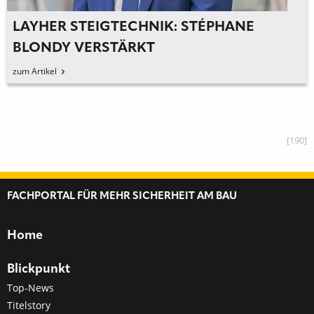
LAYHER STEIGTECHNIK: STÉPHANE
BLONDY VERSTÄRKT
GESCHÄFTSLEITUNG DER LAYHER
zum Artikel
STEIGTECHNIK
[190]
FACHPORTAL FÜR MEHR SICHERHEIT AM BAU
Home
Blickpunkt
Top-News
Titelstory