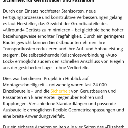
Sicherheit für Gerüstbauer und Passanten
Durch den Einsatz hochfester Stahlsorten, neue
Fertigungsprozesse und konstruktive Verbesserungen gelang
es laut Hersteller, das Gewicht der Grundbauteile des
»Allround«-Gerüsts zu minimieren – bei gleichbleibend hoher
beziehungsweise erhöhter Tragfähigkeit. Durch ein geringeres
Bauteilgewicht können Gerüstbauunternehmen ihre
Transportkosten reduzieren und ihre Auf- und Abbauleistung
steigern. Die selbstsichernde Keilschlossverbindung »Auto
Lock« ermöglicht zudem den schnellen Anschluss von Riegeln
aus der gesicherten Lage – ohne Verlierteile.
Dies war bei diesem Projekt im Hinblick auf
Montageschnelligkeit – notwendig waren fast 24 000
Einzelbauteile – und die
Sicherheit
von Gerüstbauern und
Passanten ein klarer Vorteil gegenüber Rohren und
Kupplungen. Verschiedene Standardlängen und passende
Ausbauteile ermöglichen flexible Geometrieanpassungen und
eine breite Anwendungsvielfalt.
Für ein sicheres Arbeiten sollten alle vier Seiten des »Elizabeth