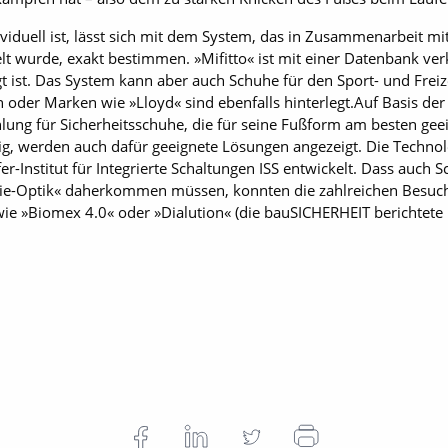
viduell ist, lässt sich mit dem System, das in Zusammenarbeit mi
elt wurde, exakt bestimmen. »Mifitto« ist mit einer Datenbank verk
gt ist. Das System kann aber auch Schuhe für den Sport- und Frei
oder Marken wie »Lloyd« sind ebenfalls hinterlegt.Auf Basis der 
ung für Sicherheitsschuhe, die für seine Fußform am besten geeig
, werden auch dafür geeignete Lösungen angezeigt. Die Technolo
Institut für Integrierte Schaltungen ISS entwickelt. Dass auch
die-Optik« daherkommen müssen, konnten die zahlreichen Besuc
e »Biomex 4.0« oder »Dialution« (die bauSICHERHEIT berichtete in