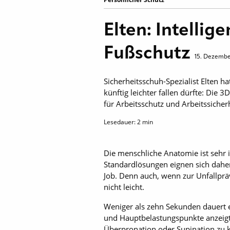
Elten: Intellig
Fußschutz
15. Dezembe
Sicherheitsschuh-Spezialist Elten h
künftig leichter fallen dürfte: Die
für Arbeitsschutz und Arbeitssicher
Lesedauer:
2
min
Die menschliche Anatomie ist sehr 
Standardlösungen eignen sich daher
Job. Denn auch, wenn zur Unfallprä
nicht leicht.
Weniger als zehn Sekunden dauert e
und Hauptbelastungspunkte anzeigt.
Überpronation oder Supination zu 