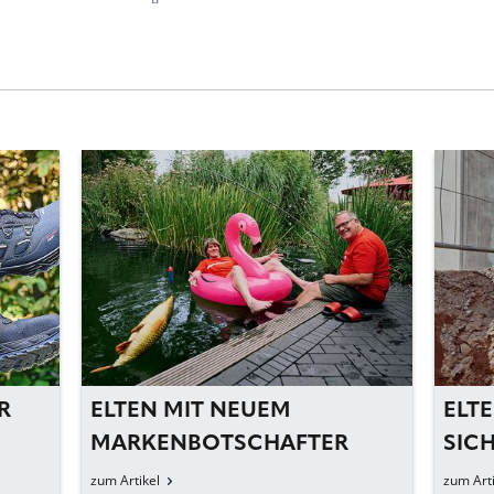
R
ELTEN MIT NEUEM
ELTE
MARKENBOTSCHAFTER
SIC
TRE
zum Artikel
zum Arti