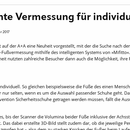
ente Vermessung für individ
r 2017
at auf der A+A eine Neuheit vorgestellt, mit der die Suche nach d
 3D-Fußvermessung mithilfe des intelligenten Systems von »Mifitto«
heit nutzten zahlreiche Besucher dann auch die Möglichkeit, ihre
individuell. So gleichen beispielsweise die Füße des einen Mens
 nur selten, wenn es um die Auswahl passender Schuhe geht. Das g
vention Sicherheitsschuhe getragen werden müssen, fällt die Au
s, bis der Scanner die Volumina beider Füße inklusive der Achsst
 Das dabei erstellte 3D-Bild stellt zudem dar, ob die jeweilige 
kämpfen hat – also dem zu starken Knicken des Fußes beim Laufe