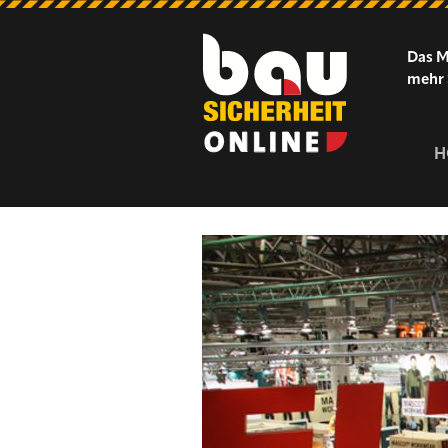
Das M
mehr 
H