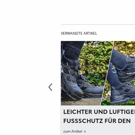
VERWANDTE ARTIKEL
FÜSSE AUCH BEI S
LEICHTER UND LUFTIGE
EIBENDEN TE
FUSSSCHUTZ FÜR DEN S
EN
OMMER
zum Artikel