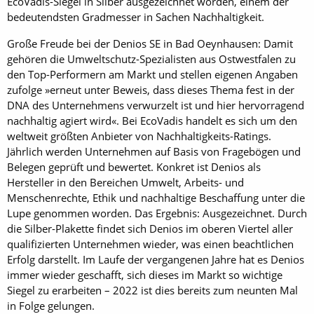
EcoVadis-Siegel in Silber ausgezeichnet worden, einem der
bedeutendsten Gradmesser in Sachen Nachhaltigkeit.
Große Freude bei der Denios SE in Bad Oeynhausen: Damit
gehören die Umweltschutz-Spezialisten aus Ostwestfalen zu
den Top-Performern am Markt und stellen eigenen Angaben
zufolge »erneut unter Beweis, dass dieses Thema fest in der
DNA des Unternehmens verwurzelt ist und hier hervorragend
nachhaltig agiert wird«. Bei EcoVadis handelt es sich um den
weltweit größten Anbieter von Nachhaltigkeits-Ratings.
Jährlich werden Unternehmen auf Basis von Fragebögen und
Belegen geprüft und bewertet. Konkret ist Denios als
Hersteller in den Bereichen Umwelt, Arbeits- und
Menschenrechte, Ethik und nachhaltige Beschaffung unter die
Lupe genommen worden. Das Ergebnis: Ausgezeichnet. Durch
die Silber-Plakette findet sich Denios im oberen Viertel aller
qualifizierten Unternehmen wieder, was einen beachtlichen
Erfolg darstellt. Im Laufe der vergangenen Jahre hat es Denios
immer wieder geschafft, sich dieses im Markt so wichtige
Siegel zu erarbeiten – 2022 ist dies bereits zum neunten Mal
in Folge gelungen.