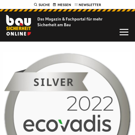
SUCHE
MESSEN
NEWSLETTER
Das Magazin & Fachportal für
mehr
Sicherheit am Bau