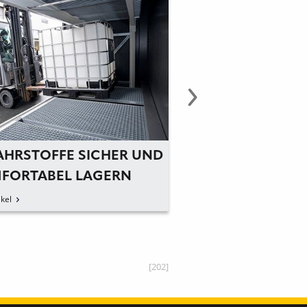
AHRSTOFFE SICHER UND
SICHERE LAGER
FORTABEL LAGERN
GEFAHRSTOFFEN
kel
zum Artikel
[202]