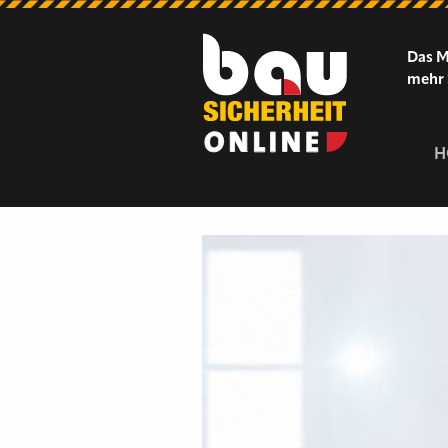
Das M
mehr 
H