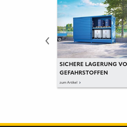
IONEN-AKKUS
SICHERE LAGERUNG V
AGERN UND
GEFAHRSTOFFEN
TIEREN
zum Artikel