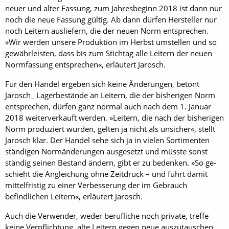
neuer und alter Fassung, zum Jahresbeginn 2018 ist dann nur
noch die neue Fassung gültig. Ab dann dürfen Hersteller nur
noch Leitern ausliefern, die der neuen Norm entsprechen.
»Wir werden unsere Produktion im Herbst umstellen und so
gewährleisten, dass bis zum Stichtag alle Leitern der neuen
Normfassung entsprechen«, erläutert Jarosch.
Für den Handel ergeben sich keine Änderungen, betont
Jarosch_ Lagerbestände an Leitern, die der bisherigen Norm
entsprechen, dürfen ganz normal auch nach dem 1. Januar
2018 weiter­verkauft werden. »Leitern, die nach der bisherigen
Norm produziert wurden, gelten ja nicht als un­sicher«, stellt
Jarosch klar. Der Handel sehe sich ja in vielen Sortimenten
ständigen Normänderungen ausgesetzt und müsste sonst
ständig seinen Bestand ändern, gibt er zu bedenken. »So ge­
schieht die Angleichung ohne Zeitdruck – und führt damit
mittelfristig zu einer Verbesserung der im Gebrauch
befindlichen Leitern«, erläutert Jarosch.
Auch die Verwender, weder berufliche noch ­private, treffe
keine Verpflichtung, alte Leitern gegen neue auszutauschen.