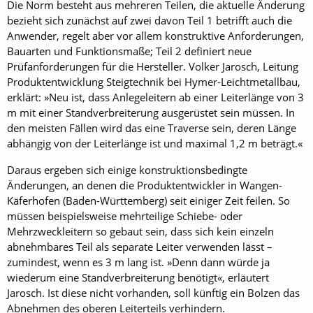
Die Norm besteht aus mehreren Teilen, die aktuelle Änderung
bezieht sich zunächst auf zwei davon Teil 1 betrifft auch die
Anwender, regelt aber vor allem konstruktive Anforderungen,
Bauarten und Funktionsmaße; Teil 2 definiert neue
Prüfanforderungen für die Hersteller. Volker Jarosch, Leitung
Produktentwicklung Steigtechnik bei Hymer-Leichtmetallbau,
erklärt: »Neu ist, dass Anlegeleitern ab einer Leiterlänge von 3
m mit einer Standverbreiterung ausgerüstet sein müssen. In
den meisten Fällen wird das eine Traverse sein, deren Länge
abhängig von der Leiterlänge ist und maximal 1,2 m beträgt.«
Daraus ergeben sich einige konstruktionsbedingte
Änderungen, an denen die Produktentwick­ler in Wangen-
Käferhofen (Baden-Württemberg) seit einiger Zeit feilen. So
müssen beispielsweise mehrteilige Schiebe- oder
Mehrzweckleitern so gebaut sein, dass sich kein einzeln
abnehmbares Teil als separate Leiter verwenden lässt –
zumindest, wenn es 3 m lang ist. »Denn dann würde ja
wiederum eine Standverbreiterung benötigt«, er­läutert
Jarosch. Ist diese nicht vorhanden, soll künftig ein Bolzen das
Abnehmen des oberen Leiterteils verhindern.