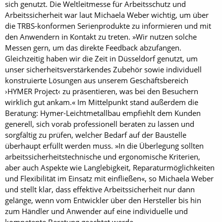
sich genutzt. Die Weltleitmesse für Arbeitsschutz und
Arbeitssicherheit war laut Michaela Weber wichtig, um über
die TRBS-konformen Serienprodukte zu informieren und mit
den Anwendern in Kontakt zu treten. »Wir nutzen solche
Messen gern, um das direkte Feedback abzufangen.
Gleichzeitig haben wir die Zeit in Düsseldorf genutzt, um
unser sicherheitsverstärkendes Zubehör sowie individuell
konstruierte Lösungen aus unserem Geschäftsbereich
›HYMER Project‹ zu präsentieren, was bei den Besuchern
wirklich gut ankam.« Im Mittelpunkt stand außerdem die
Beratung: Hymer-Leichtmetallbau empfiehlt dem Kunden
generell, sich vorab professionell beraten zu lassen und
sorgfältig zu prüfen, welcher Bedarf auf der Baustelle
überhaupt erfüllt werden muss. »In die Überlegung sollten
arbeitssicherheitstechnische und ergonomische Kriterien,
aber auch Aspekte wie Langlebigkeit, Reparaturmöglichkeiten
und Flexibilität im Einsatz mit einfließen«, so Michaela Weber
und stellt klar, dass effektive Arbeitssicherheit nur dann
gelänge, wenn vom Entwickler über den Hersteller bis hin
zum Händler und Anwender auf eine individuelle und
kompetente Beratung geachtet werde.