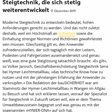
Steigtechnik, die sich stetig
weiterentwickelt
17. Dezember 2019
Moderne Steigtechnik zu entwickeln bedeutet, hohen
Anforderungen gerecht zu werden. Und das nicht zuletzt
deshalb, weil ein Höchstmaß an
Sicherheit
sowie die
Einhaltung strenger Normen und Richtlinien gewährleistet
sein müssen. Gleichzeitig gilt es, den Anwender
zufriedenzustellen, der sich tagtäglich mit den Leitern,
Podesten und Fahrgerüsten auseinandersetzt und genau
weiß, was eine gute Steiglösung tatsächlich braucht. »Es gilt«,
so Volker Jarosch, Geschäftsbereichsleitung Steigtechnik Serie
bei Hymer-Leichtmetallbau, »das technische Know-how zu
nutzen und mit der jahrelangen Erfahrung der Anwender zu
verknüpfen.« Die Redaktion der bauSICHERHEIT war am
Stammsitz der Hymer-Leichtmetallbau in Wangen im Allgäu
zu Besuch und hat sich erklären lassen, worauf der Spezialist
für Steigtechnik in Zukunft setzen will, wie er dem Thema
Umweltbewusstsein begegnet und was genau es mit der
sogenannten »HYMER-DNA« auf sich hat.