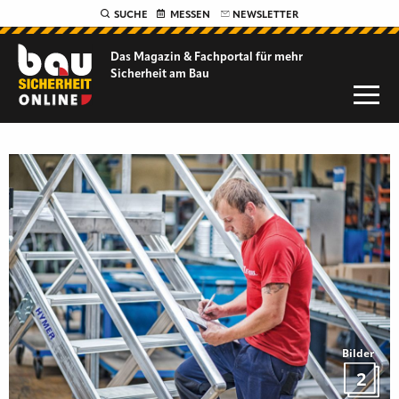
SUCHE
MESSEN
NEWSLETTER
Das Magazin & Fachportal für
mehr
Sicherheit am Bau
Bilder
2