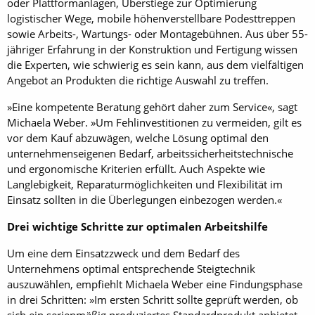
oder Plattformanlagen, Überstiege zur Optimierung
logistischer Wege, mobile höhenverstellbare Podesttreppen
sowie Arbeits-, Wartungs- oder Montagebühnen. Aus über 55-
jähriger Erfahrung in der Konstruktion und Fertigung wissen
die Experten, wie schwierig es sein kann, aus dem vielfältigen
Angebot an Produkten die richtige Auswahl zu treffen.
»Eine kompetente Beratung gehört daher zum Service«, sagt
Michaela Weber. »Um Fehlinvestitionen zu vermeiden, gilt es
vor dem Kauf abzuwägen, welche Lösung optimal den
unternehmenseigenen Bedarf, arbeitssicherheitstechnische
und ergonomische Kriterien erfüllt. Auch Aspekte wie
Langlebigkeit, Reparaturmöglichkeiten und Flexibilität im
Einsatz sollten in die Überlegungen einbezogen werden.«
Drei wichtige Schritte zur optimalen Arbeitshilfe
Um eine dem Einsatzzweck und dem Bedarf des
Unternehmens optimal entsprechende Steigtechnik
auszuwählen, empfiehlt Michaela Weber eine Findungsphase
in drei Schritten: »Im ersten Schritt sollte geprüft werden, ob
sich ein serienmäßig produziertes Standardprodukt anbietet.