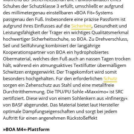
Schuhes der Schutzklasse 3 erfüllt, umschließt er aufgrund
des millimetergenau einstellbaren »BOA Fit«-Systems
passgenau den Fuß. Insbesondere eine präzise Passform ist
aufgrund ihres Einflusses auf die
Sicherheit
, Gesundheit und
Leistungsfähigkeit der Träger ein wichtiges Qualitätsmerkmal
hochwertiger Sicherheitsschuhe, so BOA. Zu Drehverschluss,
Seil und Seilführung kombiniert der langjährige
Kooperationspartner von BOA ein hydrophobiertes
Obermaterial, welches den Fuß auch an nassen Tagen trocken
hält, während ein atmungsaktives Textilfutter übermäßigem
Schwitzen entgegenwirkt. Der Tragekomfort wird somit
besonders hochgehalten. Für den erforderlichen
Schutz
sorgen ein Zehenschutz aus Stahl und eine metallfreie
Durchtritthemmung. Die TPU/PU Sohle »Maxximo« ist SRC
zertifiziert. Diese wird von einem Sohlenkern aus »Infinergy«
von BASF abgerundet. Das Material bietet laut Hersteller
optimale Dämpfungseigenschaften und sorgt bei jedem
Auftritt für einen angenehmen Rückstoßeffekt
»BOA M4«-Plattform