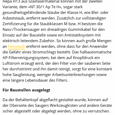
Hepa H13 aus Glasfasermaterial können mit der zweiten
Variante, dem »NT 30/1 Ap Te H«, sogar stark
gesundheitsgefährdende Stäube der Klasse H, wie Blei- oder
Asbeststaub, entfernt werden. Zusätzlich zur vollständigen
Zertifizierung für die Staubklassen M bzw. H besitzen die
Nass-/Trockensauger ein dreiadriges Gummikabel für den
Einsatz auf der Baustelle sowie ein Antistatiksystem mit
elektrisch leitendem Zubehör. So können auch große Mengen
an
Feinstaub
entfernt werden, ohne dass für den Anwender
die Gefahr eines Stromschlags besteht. Das halbautomatische
AP-Filterreinigungssystem, bei dem auf Knopfdruck ein
Luftstrom erzeugt wird, der den Filter von der sauberen Seite
her durchströmt und ihn damit reinigt, sorgt für eine konstant
hohe Saugleistung, weniger Arbeitsunterbrechungen sowie
eine längere Lebensdauer des Filters.
Für Baustellen ausgelegt
Da der Behälterkopf abgeflacht gestaltet wurde, können auf
der Oberseite des Saugers Werkzeugkisten und andere Geräte
sicher abgestellt oder abgelegt werden, ohne zu verrutschen.