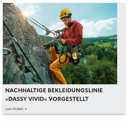
HALTIGE BEKLEIDUNGSLINIE
INNO
SY VIVID« VORGESTELLT
AM 
kel
zum Arti