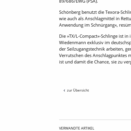
89/686/EWG (PSA).
Schönberg benutzt die Texora-Schli
wie auch als Anschlagmittel in Ret
Anwendung im Schnürgang«, resümi
Die »TX/L-Compact«-Schlinge ist in 
Wiedenmann exklusiv im deutschspra
der Seilzugangstechnik arbeiten, ge
Verrutschen des Anschlagpunktes meh
ist und ­damit die Chance, sie zu ve
zur Übersicht
VERWANDTE ARTIKEL