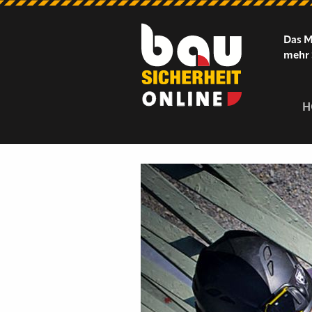
Das M
mehr 
H