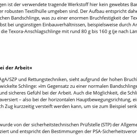
en ist der verwendete tragende Werkstoff hier kein gewebtes Ban
er robusten Textilhülle um­geben sind. Der Aufbau entspricht dah
­lichen Bandschlinge, was zu einer enormen Bruchfestigkeit der T
selbst bei ungünstigen Einbauverhältnissen, beispielsweise durch A
die Texora-Anschlagschlinge mit rund 80 g bis 160 g (je nach Länge
ei der Arbeit«
SAgA/SZP und Rettungstechniken, sieht aufgrund der hohen Bruch
ickelte Schlinge: »Im Gegensatz zu einer normalen Bandschlinge 
und sicheres Gefühl bei der Arbeit. Auch die Möglichkeit, die Schl
versiert – also bei der horizontalen Hauptbewegungsrichtung, ein
rch Zug kurzzeitig versteift werden kann, um sie zum Beispiel sen
urde von der sicherheitstechnischen Prüfstelle (STP) der Allgem
fiziert und entspricht den Bestimmungen der PSA-Sicherheitsveror