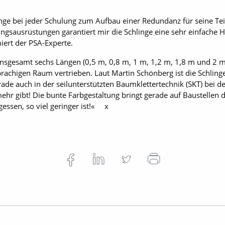
nge bei jeder Schulung zum Aufbau einer Redundanz für seine Te
tungsausrüstungen garantiert mir die Schlinge eine sehr einfache
ert der PSA-Experte.
insgesamt sechs Längen (0,5 m, 0,8 m, 1 m, 1,2 m, 1,8 m und 2 m
chigen Raum vertrieben. Laut Martin Schönberg ist die Schlinge 
rade auch in der seilunterstützten Baumklettertechnik (SKT) bei d
r gibt! Die bunte Farbgestaltung bringt gerade auf Bau­stellen den
rgessen, so viel geringer ist!« x