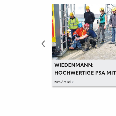
MANN:
WIEDENMANN: FULL-
TIGE PSA MIT
SERVICE IN DER
ER SCHULUNG
ABSTURZSICHERUNG
zum Artikel
PFEN