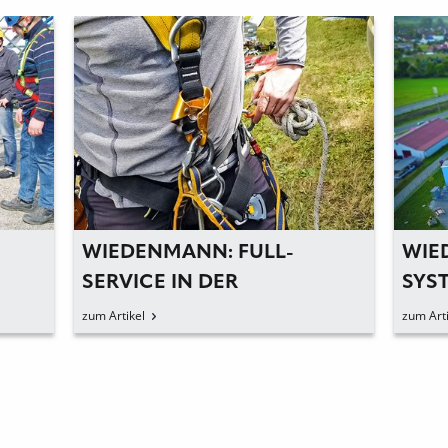
WIEDENMANN: MODERNER
WI
SYSTEM-­DIENSTLEISTER MIT
P
­TRADITIONSBEWUSSTSEIN
DU
zum Artikel
zum 
S