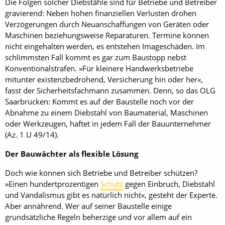
Die Folgen solcher Diebstähle sind für Betriebe und Betreiber
gravierend: Neben hohen finanziellen Verlusten drohen
Verzögerungen durch Neuanschaffungen von Geräten oder
Maschinen beziehungsweise Reparaturen. Termine können
nicht eingehalten werden, es entstehen Imageschäden. Im
schlimmsten Fall kommt es gar zum Baustopp nebst
Konventionalstrafen. »Für kleinere Handwerksbetriebe
mitunter existenzbedrohend, Versicherung hin oder her«,
fasst der Sicherheitsfachmann zusammen. Denn, so das OLG
Saarbrücken: Kommt es auf der Baustelle noch vor der
Abnahme zu einem Diebstahl von Baumaterial, Maschinen
oder Werkzeugen, haftet in jedem Fall der Bauunternehmer
(Az. 1 U 49/14).
Der Bauwächter als flexible Lösung
Doch wie können sich Betriebe und Betreiber schützen?
»Einen hundertprozentigen
Schutz
gegen Einbruch, Diebstahl
und Vandalismus gibt es natürlich nicht«, gesteht der Experte.
Aber annährend. Wer auf seiner Baustelle einige
grundsätzliche Regeln beherzige und vor allem auf ein