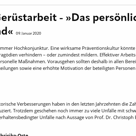
Gerüstarbeit - »Das persönl
nd«
09. Januar 2020
immer Hochkonjunktur. Eine wirksame Präventionskultur könnte 
ragödien verhindern – oder zumindest mildern. Effektiver Arbeit
ersonelle Maßnahmen. Vorausgehen sollten deshalb in allen Bere
eilungen sowie eine erhöhte Motivation der beteiligten Persone
orische Verbesserungen haben in den letzten Jahrzehnten die Zahl
eduziert. Trotzdem geschehen noch immer zu viele Unfälle mit sch
verhaltensbedingter Unfälle nach Aussage von Prof. Dr. Christoph 
hrisiko-Orte