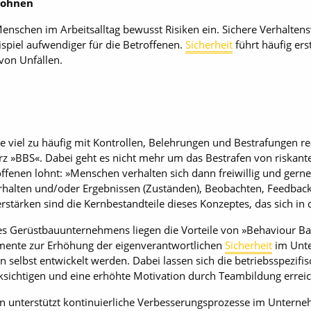
 lohnen
schen im Arbeitsalltag bewusst Risiken ein. Sichere Verhaltens
piel aufwendiger für die Betroffenen.
Sicherheit
führt häufig erst
von Unfällen.
 viel zu häufig mit Kontrollen, Belehrungen und Bestrafungen re
rz »BBS«. Dabei geht es nicht mehr um das Bestrafen von riskan
offenen lohnt: »Menschen verhalten sich dann freiwillig und gerne
rhalten und/oder Ergebnissen (Zuständen), Beobachten, Feedback 
erstärken sind die Kernbestandteile dieses Konzeptes, das sich in 
es Gerüstbauunternehmens liegen die Vorteile von »Behaviour Bas
ente zur Erhöhung der eigenverantwortlichen
Sicherheit
im Unte
selbst entwickelt werden. Dabei lassen sich die betriebsspezif
ksichtigen und eine erhöhte Motivation durch Teambildung errei
n unterstützt kontinuierliche Verbesserungsprozesse im Unterne