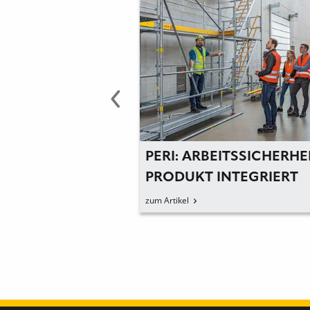
 AUF
PERI: ARBEITSSICHERHE
TEGRIERTEN
PRODUKT INTEGRIERT
ENDEN
zum Artikel
HUTZ