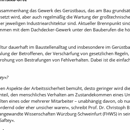
Zusammenhang das Gewerk des Gerüstbaus, das am Bau grundsätzli
etzt wird, aber auch regelmäßig die Wartung der großtechnische
il der jeweiligen Industriearchitektur sind. Aktueller Brennpunkt s
ammen mit dem Dachdecker-Gewerk unter den Bauberufen die höc
ltur dauerhaft im Baustellenalltag und insbesondere im Gerüstbau
lung der Betroffenen, der Verschärfung von gesetzlichen Regeln
ohung von Bestrafungen von Fehlverhalten. Dabei ist die einfach
ey«?
en Aspekte der Arbeitssicherheit bemüht, desto geringer wird di
Anteil, den menschliches Verhalten am Zustandekommen eines Unfa
alten eines oder mehrerer Mitarbeiter – unabhängig davon, ob n
ördernd oder eher unsicher waren«, schreibt Prof. Dr. Christoph B
 angewandte Wissenschaften Würzburg-Schweinfurt (FHWS) in sei
Saftey«.