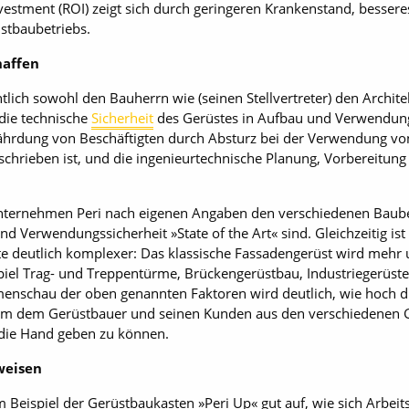
estment (ROI) zeigt sich durch geringeren Krankenstand, bessere
üstbaubetriebs.
haffen
tlich sowohl den Bauherrn wie (seinen Stellvertreter) den Architek
 die technische
Sicherheit
des Gerüstes in Aufbau und Verwendung,
hrdung von Beschäftigten durch Absturz bei der Verwendung von
eschrieben ist, und die ingenieurtechnische Planung, Vorbereitun
ternehmen Peri nach eigenen Angaben den verschiedenen Baubet
nd Verwendungssicherheit »State of the Art« sind. Gleichzeitig is
e deutlich komplexer: Das klassische Fassadengerüst wird mehr
piel Trag- und Treppentürme, Brückengerüstbau, Industriegerüst
menschau der oben genannten Faktoren wird deutlich, wie hoch d
 um dem Gerüstbauer und seinen Kunden aus den verschiedenen 
 die Hand geben zu können.
weisen
eispiel der Gerüstbaukasten »Peri Up« gut auf, wie sich Arbeitss