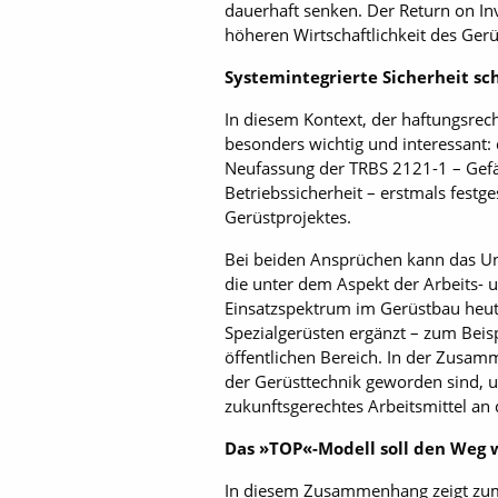
dauerhaft senken. Der Return on Inv
höheren Wirtschaftlichkeit des Ger
Systemintegrierte Sicherheit sc
In diesem Kontext, der haftungsrech
besonders wichtig und interessant:
Neufassung der TRBS 2121-1 – Gefä
Betriebssicherheit – erstmals festg
Gerüstprojektes.
Bei beiden Ansprüchen kann das Un
die unter dem Aspekt der Arbeits- u
Einsatzspektrum im Gerüstbau heut
Spezialgerüsten ergänzt – zum Beis
öffentlichen Bereich. In der Zusam
der Gerüsttechnik geworden sind,
zukunftsgerechtes Arbeitsmittel an
Das »TOP«-Modell soll den Weg 
In diesem Zusammenhang zeigt zum B