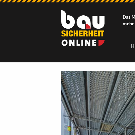
Das M
mehr 
H