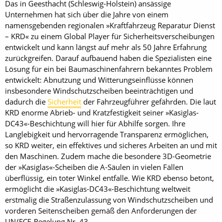
Das in Geesthacht (Schleswig-Holstein) ansässige
Unternehmen hat sich über die Jahre von einem
namensgebenden regionalen »Kraftfahrzeug Reparatur Dienst
– KRD« zu einem Global Player für Sicherheitsverscheibungen
entwickelt und kann längst auf mehr als 50 Jahre Erfahrung
zurückgreifen. Darauf aufbauend haben die Spezialisten eine
Lösung für ein bei Baumaschinenfahrern bekanntes Problem
entwickelt: Abnutzung und Witterungseinflüsse können
insbesondere Windschutzscheiben beeinträchtigen und
dadurch die
Sicherheit
der Fahrzeugführer gefährden. Die laut
KRD enorme Abrieb- und Kratzfestigkeit seiner »Kasiglas-
DC43«-Beschichtung will hier für Abhilfe sorgen. Ihre
Langlebigkeit und hervorragende Transparenz ermöglichen,
so KRD weiter, ein effektives und sicheres Arbeiten an und mit
den Maschinen. Zudem mache die besondere 3D-Geometrie
der ­»Kasiglas«-Scheiben die A-Säulen in vielen Fällen
überflüssig, ein toter Winkel entfalle. Wie KRD ebenso betont,
ermöglicht die »Kasiglas-DC43«-Beschichtung weltweit
erstmalig die Straßenzulassung von Windschutzscheiben und
vorderen Seitenscheiben gemäß den Anforderungen der
UN/ECE-Regelung Nr. 43.