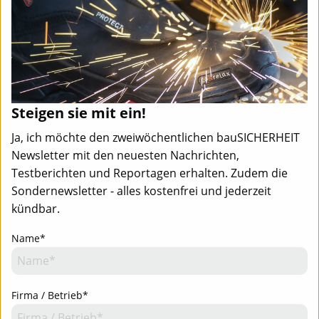
Steigen sie mit ein!
Ja, ich möchte den zweiwöchentlichen bauSICHERHEIT
Newsletter mit den neuesten Nachrichten,
Testberichten und Reportagen erhalten. Zudem die
Sondernewsletter - alles kostenfrei und jederzeit
kündbar.
Name*
Team
Mediadaten
Newsletter
Newsletter-Anmeldung - Aktuell informiert
Team
Mediadaten
Kontakt
Firma / Betrieb*
Impressum
Datenschutz