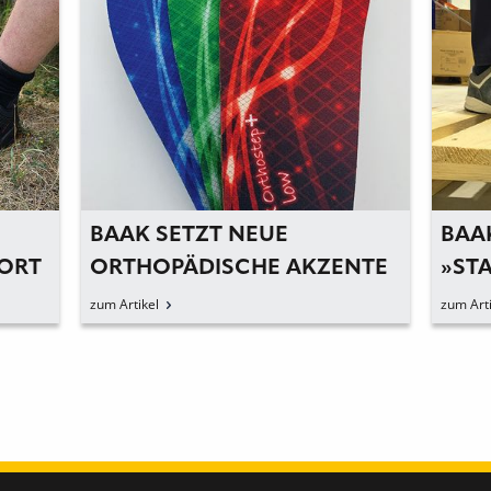
BAAK SETZT NEUE
BAAK
FORT
ORTHOPÄDISCHE AKZENTE
»ST
VOR
zum Artikel
zum Arti