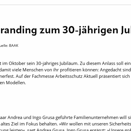
randing zum 30-jährigen J
uelle: BAAK
rt im Oktober sein 30-jähriges Jubiläum. Zu diesem Anlass soll ei
, damit viele Menschen von ihr profitieren können: Angedacht sin
erfest. Auf der Fachmesse Arbeitsschutz Aktuell präsentiert si
en Modellen.
aar Andrea und Ingo Grusa geführte Familienunternehmen will si
in altes Ziel im Fokus behalten. »Wir wollen mit unseren Sicherhe
rung leisten«, sagt Andrea Grusa. Ingo Grusa ergänzt: »Unsere go