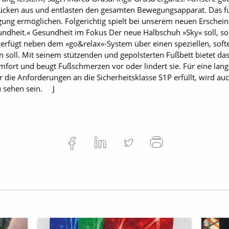
Rücken aus und entlasten den gesamten Bewegungsapparat. Das fu
ung ermöglichen. Folgerichtig spielt bei unserem neuen Erscheinu
ndheit.« Gesundheit im Fokus Der neue Halbschuh »Sky« soll, so 
 verfügt neben dem »go&relax«-System über einen speziellen, sof
n soll. Mit seinem stützenden und gepolsterten Fußbett bietet d
mfort und beugt Fußschmerzen vor oder lindert sie. Für eine lan
r die Anforderungen an die Sicherheitsklasse S1P erfüllt, wird a
u sehen sein. J