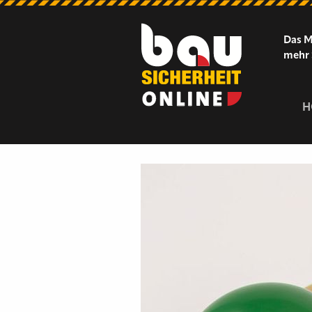
Das M
mehr 
H