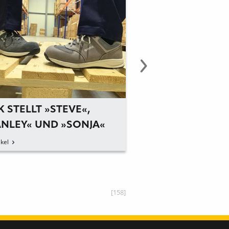
 STELLT »STEVE«,
BAAK PRÄSENTIE
ANLEY« UND »SONJA«
MODELLSERIE U
EINLAGENKONZE
kel
zum Artikel
[158]