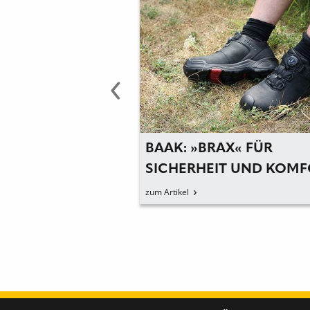
BEGLEITER FÜR
BAAK: »BRAX« FÜR
ELLE
SICHERHEIT UND KOM
AUF DER BAUSTELLE
zum Artikel