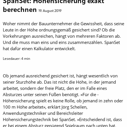
SpanSet: Höhensicherung exakt
berechnen
19. August 2019
Woher nimmt der Bauunternehmer die Gewissheit, dass seine
Leute in der Höhe ordnungsgemäß gesichert sind? Ob die
Vorkehrungen ausreichen, hängt von mehreren Faktoren ab.
Und die muss man eins und eins zusammenzählen. SpanSet
hat dafür einen Kalkulator entwickelt.
Lesedauer:
4
min
Ob jemand ausreichend gesichert ist, hängt wesentlich von
seiner Sturzhöhe ab. Das ist nicht die Höhe, in der jemand
arbeitet, sondern der freie Platz, den er im Falle eines
Absturzes unter seinen Füßen benötigt. »Für die ­
Höhensicherung spielt es keine Rolle, ob jemand in zehn oder
100 m Höhe arbeitet«, erklärt Jörg Scheilen,
Anwendungstechniker und Bereichsleiter
Höhensicherungstechnik bei SpanSet. »Entscheidend ist, dass
er bei einem Absturz genügend Spielraum nach unten hat,