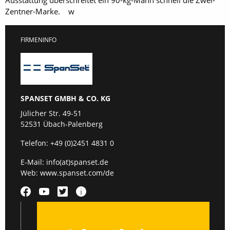
Ausstattung überschreitet ein 90-kg-Mann schnell die Zwei-
Zentner-Marke. w
FIRMENINFO
SPANSET GMBH & CO. KG
Jülicher Str. 49-51
52531 Übach-Palenberg
Telefon:
+49 (0)2451 4831 0
E-Mail:
info(at)spanset.de
Web:
www.spanset.com/de