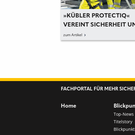
OSEN FÜR DIE
»KÜBLER PROTECTIQ«
ONATE
VEREINT SICHERHEIT U
KOMFORT
zum Artikel
FACHPORTAL FÜR MEHR SICHE
Home
Blickpu
Top-News
Titelstory
Blickpunkt