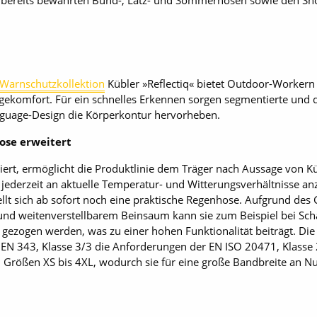
n bereits bewährten Bund-, Latz- und Sommerhosen sowie den Sho
Warnschutzkollektion
Kübler »Reflectiq« bietet Outdoor-Workern 
agekomfort. Für ein schnelles Erkennen sorgen segmentierte un
guage-Design die Körperkontur hervorheben.
ose erweitert
ert, ermöglicht die Produktlinie dem Träger nach Aussage von K
 jederzeit an aktuelle Temperatur- und Witterungsverhältnisse an
lt sich ab sofort noch eine praktische Regenhose. Aufgrund des
und weitenverstellbarem Beinsaum kann sie zum Beispiel bei Sch
gezogen werden, was zu einer hohen Funktionalität beiträgt. Die
EN 343, Klasse 3/3 die Anforderungen der EN ISO 20471, Klasse 2.
rößen XS bis 4XL, wodurch sie für eine große Bandbreite an N