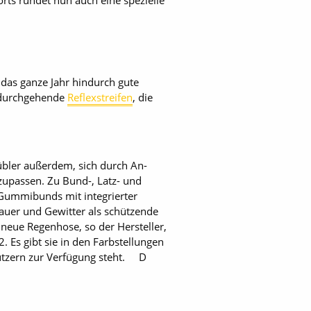
rts rundet nun auch eine spezielle
das ganze Jahr hindurch gute
d durchgehende
Reflexstreifen
, die
übler außerdem, sich durch An-
zupassen. Zu Bund-, Latz- und
 Gummibunds mit integrierter
auer und Gewitter als schützende
 neue Regenhose, so der Hersteller,
 Es gibt sie in den Farbstellungen
utzern zur Verfügung steht. D