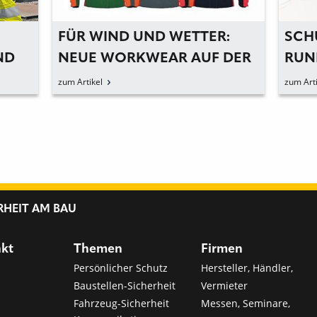
FÜR WIND UND WETTER:
SCH
ND
NEUE WORKWEAR AUF DER
RUN
A+A VORGESTELLT
KÜB
zum Artikel
zum Arti
RHEIT AM BAU
nkt
Themen
Firmen
Persönlicher Schutz
Hersteller, Händler,
Baustellen-Sicherheit
Vermieter
Fahrzeug-Sicherheit
Messen, Seminare,