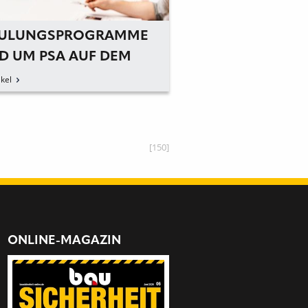
ULUNGSPROGRAMME
WARM EINGEPACK
D UM PSA AUF DEM
WINTERSAISON
LER CAMPUS
kel
zum Artikel
[150]
ONLINE-MAGAZIN