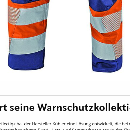
rt seine Warnschutzkollekt
flectiq« hat der Hersteller Kübler eine Lösung entwickelt, die be