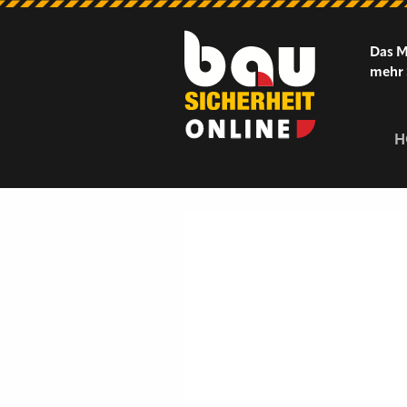
Das M
mehr 
H