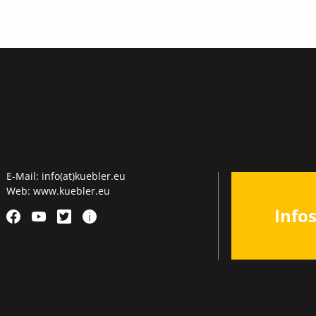
E-Mail:
info(at)kuebler.eu
Web:
www.kuebler.eu
Info