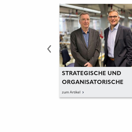
KWEAR-LINIE
STRATEGISCHE UND
CONIQ PRO«
ORGANISATORISCHE
NEUAUSRICHTUNG
zum Artikel