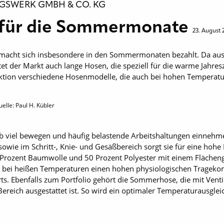
NGSWERK GMBH & CO. KG
 für die Sommermonate
23. August 
n macht sich insbesondere in den Sommermonaten bezahlt. Da aus
et der Markt auch lange Hosen, die speziell für die warme Jahres
ollektion verschiedene Hosenmodelle, die auch bei hohen Temper
elle: Paul H. Kübler
 Job viel bewegen und häufig belastende Arbeitshaltungen einnehme
sowie im Schritt-, Knie- und Gesäßbereich sorgt sie für eine hoh
Prozent Baumwolle und 50 Prozent Polyester mit einem Flächen
t bei heißen Temperaturen einen hohen physiologischen Tragekomfo
s. Ebenfalls zum Portfolio gehört die Sommerhose, die mit Venti
ereich ausgestattet ist. So wird ein optimaler Temperaturausglei