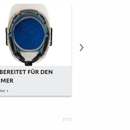
BEREITET FÜR DEN
»KÜBLER PROTEC
MER
VEREINT SICHER
KOMFORT
kel
zum Artikel
[171]