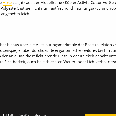
ie
Hose
»Light« aus der Modellreihe »Kübler Activiq Cotton+«. Gef
olyester), ist sie nicht nur hautfreundlich, atmungsaktiv und rob
 angenehm leicht.
er hinaus über die Ausstattungsmerkmale der Basiskollektion »K
ßenspiegel über durchdachte ergonomische Features bis hin zur 
 der Knie und die reflektierende Biese in der Kniekehlennaht unt
 Sichtbarkeit, auch bei schlechten Wetter- oder Lichtverhältniss
E-Mail:
info(at)kuebler.eu