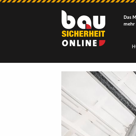
Das M
mehr 
H