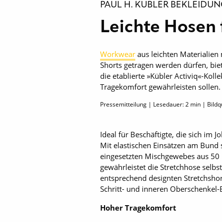
PAUL H. KÜBLER BEKLEIDU
Leichte Hosen
Workwear
aus leichten Materialie
Shorts getragen werden dürfen, biet
die etablierte »Kübler Activiq«-K
Tragekomfort gewährleisten sollen.
Pressemitteilung | Lesedauer:
2
min | Bildqu
Ideal für Beschäftigte, die sich im
Mit elastischen Einsätzen am Bund 
eingesetzten Mischgewebes aus 50 
gewährleistet die Stretchhose selbs
entsprechend designten Stretchshort
Schritt- und inneren Oberschenkel-B
Hoher Tragekomfort