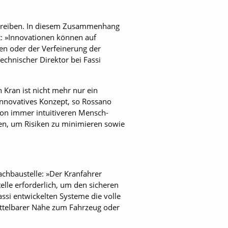
antreiben. In diesem Zusammenhang
bt: »Innovationen können auf
en oder der Verfeinerung der
echnischer Direktor bei Fassi
 Kran ist nicht mehr nur ein
nnovatives ­Konzept, so Rossano
 von immer intuitiveren Mensch-
en, um Risiken zu minimieren sowie
achbaustelle: »Der Kranfahrer
lle erforderlich, um den sicheren
assi entwickelten Systeme die volle
ittelbarer Nähe zum Fahrzeug oder