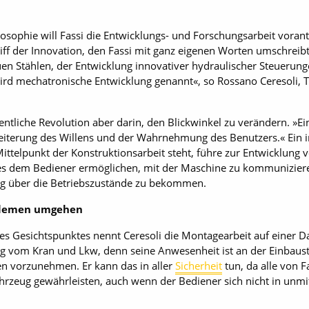
losophie will Fassi die Entwicklungs- und Forschungsarbeit vor
griff der Innovation, den Fassi mit ganz eigenen Worten umschrei
en Stählen, der Entwicklung innovativer hydraulischer Steuerung
 wird mechatronische Entwicklung genannt«, so Rossano Ceresoli, T
entliche Revolution aber darin, den Blickwinkel zu verändern. »Ein
eiterung des Willens und der Wahrnehmung des Benutzers.« Ein i
Mittelpunkt der Konstruktionsarbeit steht, führe zur Entwicklung
n es dem Bediener ermöglichen, mit der Maschine zu kommunizier
ng über die Betriebszustände zu bekommen.
oblemen umgehen
ses Gesichtspunktes nennt Ceresoli die Montagearbeit auf einer D
eg vom Kran und Lkw, denn seine Anwesenheit ist an der Einbauste
en vorzunehmen. Er kann das in aller
Sicherheit
tun, da alle von F
hrzeug gewährleisten, auch wenn der Bediener sich nicht in unm