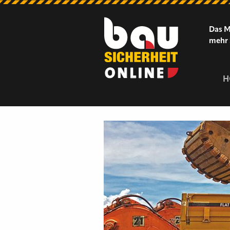
Das M
mehr 
H