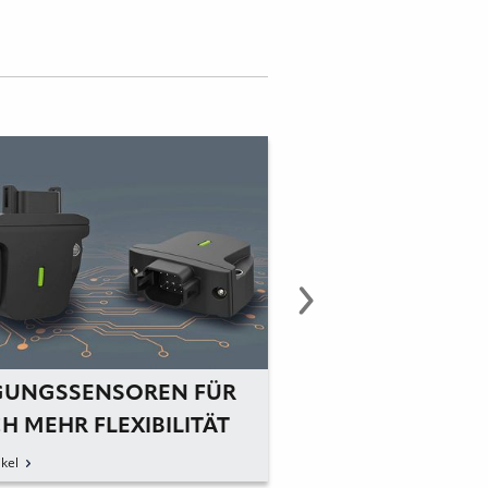
GUNGSSENSOREN FÜR
SICHERER AUFSTI
H MEHR FLEXIBILITÄT
SKB STEIGLEITER
kel
zum Artikel