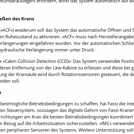
Sekundärauslegers erfordern, wirkt das System automatisch auf di
eßen des Krans
 (»ACF«) wiederum soll das System das automatische Öffnen und 
en Ruhezustand zu aktivieren. »ACF« muss nach Herstellerangab
 Verlängerungen eingefahren wurden. Vor der automatischen Schli
hydraulische Verlängerung immer unter Druck.
die »Cabin Collision Detection (CCD)«: Das System verwendet Pos
eren Entfernung von der Lkw-Kabine zu ­erfassen und diese bei 
ng der Kransäule wird durch Rotationssensoren gesteuert, die d
iden soll.
n
bestmögliche Betriebsbedingungen zu schaffen, hat Fassi die int
ertes Steuersystem, sozusagen das digitale Gehirn von Fassi-Krane
rrichtungen am Kran die besten Betriebsbedingungen koordiniert
 Bezug auf die Arbeitssituation sicherzustellen. »IMC« verwende
 peripheren Sensoren des Systems. Weitere Unterstützung soll