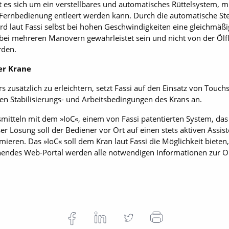
t es sich um ein verstellbares und automatisches Rüttelsystem, 
e Fernbedienung entleert werden kann. Durch die automatische S
d laut Fassi selbst bei hohen Geschwindigkeiten eine gleichmäßi
bei mehreren Manövern gewährleistet sein und nicht von der Ölfl
rden.
er Krane
zusätzlich zu erleichtern, setzt Fassi auf den Einsatz von Touch
 den Stabilisierungs- und Arbeitsbedingungen des Krans an.
smitteln mit dem »IoC«, einem von Fassi patentierten System, das 
r Lösung soll der Bediener vor Ort auf einen stets aktiven Assi
ieren. Das »IoC« soll dem Kran laut Fassi die Möglichkeit bieten,
endes Web-Portal werden alle notwendigen Informationen zur On