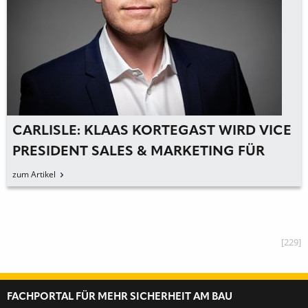
CARLISLE: KLAAS KORTEGAST WIRD VICE
PRESIDENT SALES & MARKETING FÜR
CARLISLE® CM EUROPE
zum Artikel
[229]
FACHPORTAL FÜR MEHR SICHERHEIT AM BAU