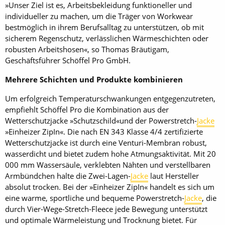
»Unser Ziel ist es, Arbeitsbekleidung funktioneller und
individueller zu machen, um die Träger von Workwear
bestmöglich in ihrem Berufsalltag zu unterstützen, ob mit
sicherem Regenschutz, verlässlichen Wärmeschichten oder
robusten Arbeitshosen«, so Thomas Bräutigam,
Geschäftsführer Schöffel Pro GmbH.
Mehrere Schichten und Produkte kombinieren
Um erfolgreich Temperaturschwankungen entgegenzutreten,
empfiehlt Schöffel Pro die Kombination aus der
Wetterschutzjacke »Schutzschild«und der Powerstretch-
Jacke
»Einheizer ZipIn«. Die nach EN 343 Klasse 4/4 zertifizierte
Wetterschutzjacke ist durch eine Venturi-Membran robust,
wasserdicht und bietet zudem hohe Atmungsaktivität. Mit 20
000 mm Wassersäule, verklebten Nähten und verstellbaren
Armbündchen halte die Zwei-Lagen-
Jacke
laut Hersteller
absolut trocken. Bei der »Einheizer ZipIn« handelt es sich um
eine warme, sportliche und bequeme Powerstretch-
Jacke
, die
durch Vier-Wege-Stretch-Fleece jede Bewegung unterstützt
und optimale Wärmeleistung und Trocknung bietet. Für