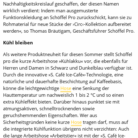
Nachhaltigkeitskreislauf geschaffen, der diesen Namen
wirklich verdient: Indem man ausgemusterte
Funktionskleidung an Schöffel Pro zurückschickt, kann sie zu
Rohmaterial für neue Stücke der ›Circ‹-Kollektion aufbereitet
werden«, so Thomas Bräutigam, Geschäftsführer Schöffel Pro.
Kühl bleiben
Als weitere Produktneuheit für diesen Sommer stellt Schöffel
pro die kurze Arbeitshose »Kühlakku« vor, die ebenfalls für
Herren und Damen in Schwarz und Dunkelblau verfügbar ist.
Durch die innovative »S. Café Ice-Café«-Technologie, eine
natürliche und dauerhafte Beschichtung auf Kaffeebasis,
könne die leichtgewichtige
Hose
eine Senkung der
Hauttemperatur um nachweislich 1 bis 2 °C und so einen
extra Kühleffekt bieten. Darüber hinaus punktet sie mit
atmungsaktiven, schnelltrocknenden sowie
geruchshemmenden Eigenschaften. Wer aus
Sicherheitsgründen keine kurze
Hose
tragen darf, muss auf
die integrierte Kühlfunktion übrigens nicht verzichten: Auch
die lange Arbeitshose »Arbeitstier« ist mit der »S. Café Ice-