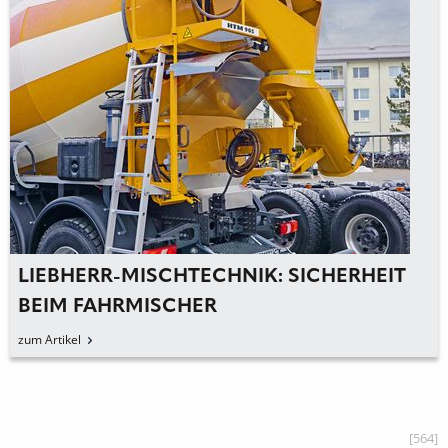
LIEBHERR: NEUER BREMSASSISTENT FÜR
LIEBHERR-RADLADER
zum Artikel
[564]