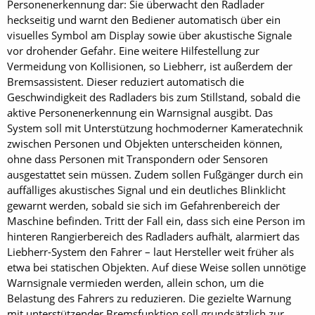
Personenerkennung dar: Sie überwacht den Radlader
heckseitig und warnt den Bediener automatisch über ein
visuelles Symbol am Display sowie über akustische Signale
vor drohender Gefahr. Eine weitere Hilfestellung zur
Vermeidung von Kollisionen, so Liebherr, ist außerdem der
Bremsassistent. Dieser reduziert automatisch die
Geschwindigkeit des Radladers bis zum Stillstand, sobald die
aktive Personenerkennung ein Warnsignal ausgibt. Das
System soll mit Unterstützung hochmoderner Kameratechnik
zwischen Personen und Objekten unterscheiden können,
ohne dass Personen mit Transpondern oder Sensoren
ausgestattet sein müssen. Zudem sollen Fußgänger durch ein
auffälliges akustisches Signal und ein deutliches Blinklicht
gewarnt werden, sobald sie sich im Gefahrenbereich der
Maschine befinden. Tritt der Fall ein, dass sich eine Person im
hinteren Rangierbereich des Radladers aufhält, alarmiert das
Liebherr-System den Fahrer – laut Hersteller weit früher als
etwa bei statischen Objekten. Auf diese Weise sollen unnötige
Warnsignale vermieden werden, allein schon, um die
Belastung des Fahrers zu reduzieren. Die gezielte Warnung
mit unterstützender Bremsfunktion soll grundsätzlich zur