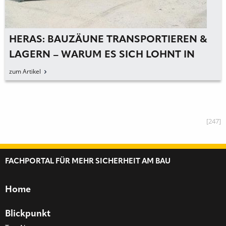
HERAS: BAUZÄUNE TRANSPORTIEREN &
LAGERN – WARUM ES SICH LOHNT IN
TRANSPORTGESTELLE ZU INVESTIEREN
zum Artikel
[247]
FACHPORTAL FÜR MEHR SICHERHEIT AM BAU
Home
Blickpunkt