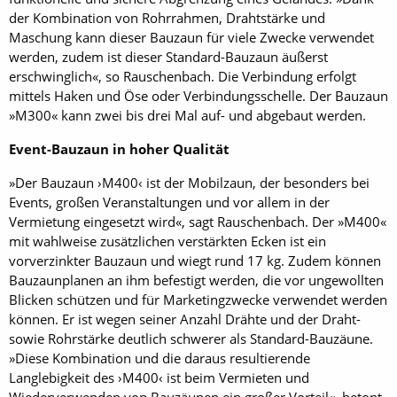
der Kombination von Rohrrahmen, Drahtstärke und
Maschung kann dieser Bauzaun für viele Zwecke verwendet
werden, zudem ist dieser Standard-Bauzaun äußerst
erschwinglich«, so Rauschenbach. Die Verbindung erfolgt
mittels Haken und Öse oder Verbindungsschelle. Der Bauzaun
»M300« kann zwei bis drei Mal auf- und abgebaut werden.
Event-Bauzaun in hoher Qualität
»Der Bauzaun ›M400‹ ist der Mobilzaun, der besonders bei
Events, großen Veranstaltungen und vor allem in der
Vermietung eingesetzt wird«, sagt Rauschenbach. Der »M400«
mit wahlweise zusätzlichen verstärkten Ecken ist ein
vorverzinkter Bauzaun und wiegt rund 17 kg. Zudem können
Bauzaunplanen an ihm befestigt werden, die vor ungewollten
Blicken schützen und für Marketingzwecke verwendet werden
können. Er ist wegen seiner Anzahl Drähte und der Draht-
sowie Rohrstärke deutlich schwerer als Standard-Bauzäune.
»Diese Kombination und die daraus resultierende
Langlebigkeit des ›M400‹ ist beim Vermieten und
Wiederverwenden von Bauzäunen ein großer Vorteil«, betont