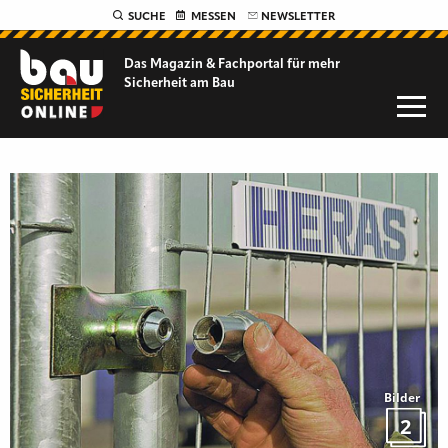
SUCHE
MESSEN
NEWSLETTER
Das Magazin & Fachportal für
mehr
Sicherheit am Bau
Bilder
2