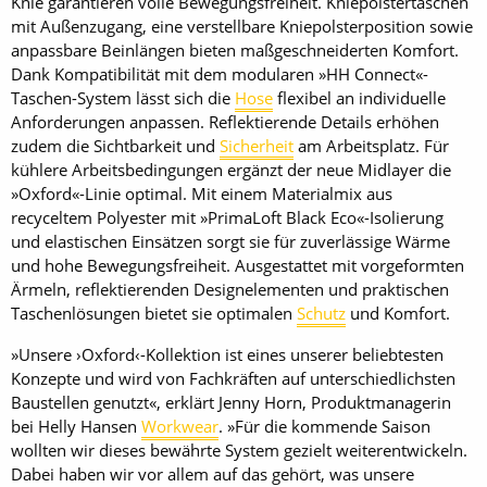
Knie garantieren volle Bewegungsfreiheit. Kniepolstertaschen
mit Außenzugang, eine verstellbare Kniepolsterposition sowie
anpassbare Beinlängen bieten maßgeschneiderten Komfort.
Dank Kompatibilität mit dem modularen »HH Connect«-
Taschen-System lässt sich die
Hose
flexibel an individuelle
Anforderungen anpassen. Reflektierende Details erhöhen
zudem die Sichtbarkeit und
Sicherheit
am Arbeitsplatz. Für
kühlere Arbeitsbedingungen ergänzt der neue Midlayer die
»Oxford«-Linie optimal. Mit einem Materialmix aus
recyceltem Polyester mit »PrimaLoft Black Eco«-Isolierung
und elastischen Einsätzen sorgt sie für zuverlässige Wärme
und hohe Bewegungsfreiheit. Ausgestattet mit vorgeformten
Ärmeln, reflektierenden Designelementen und praktischen
Taschenlösungen bietet sie optimalen
Schutz
und Komfort.
»Unsere ›Oxford‹-Kollektion ist eines unserer beliebtesten
Konzepte und wird von Fachkräften auf unterschiedlichsten
Baustellen genutzt«, erklärt Jenny Horn, Produktmanagerin
bei Helly Hansen
Workwear
. »Für die kommende Saison
wollten wir dieses bewährte System gezielt weiterentwickeln.
Dabei haben wir vor allem auf das gehört, was unsere