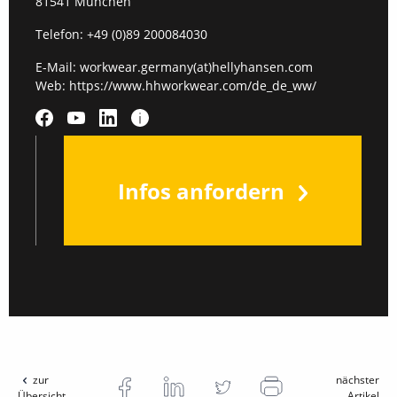
81541 München
Telefon:
+49 (0)89 200084030
E-Mail:
workwear.germany(at)hellyhansen.com
Web:
https://www.hhworkwear.com/de_de_ww/
Infos anfordern
zur
nächster
Übersicht
Artikel