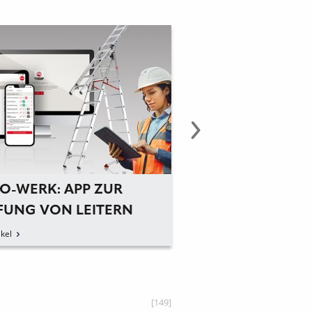
LO-WERK: APP ZUR
HAILO-WERK:
FUNG VON LEITERN
AUSRÜSTUNGST
FÜR SCHACHTAR
kel
zum Artikel
IGSCHUTZSYSTEMEN
[149]