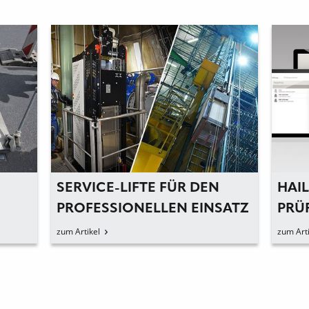
SERVICE-LIFTE FÜR DEN
HAI
PROFESSIONELLEN EINSATZ
PRÜ
UND
zum Artikel
zum Arti
STE