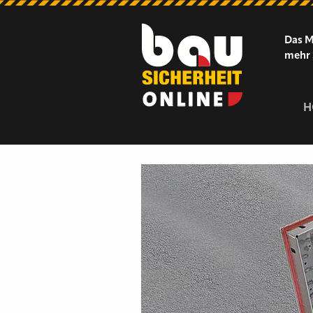
Das M
mehr 
H