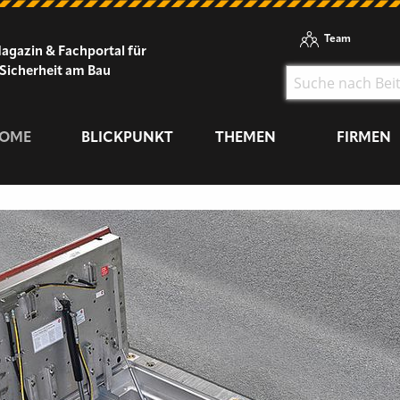
Team
agazin & Fachportal für
Sicherheit am Bau
OME
BLICKPUNKT
THEMEN
FIRMEN