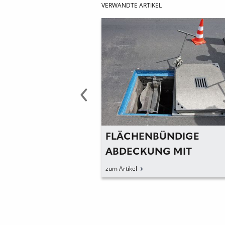
VERWANDTE ARTIKEL
AHRE HILFS- UND
FLÄCHENBÜNDIGE
TZUNGSVEREIN
ABDECKUNG MIT
»FLEXYPOX«
zum Artikel