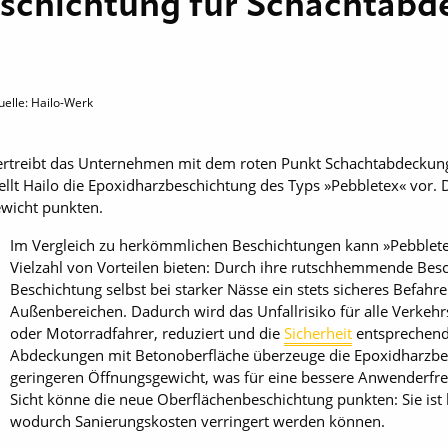
eschichtung für Schachtab
uelle: Hailo-Werk
 vertreibt das Unternehmen mit dem roten Punkt Schachtabdeckunge
llt Hailo die Epoxidharzbeschichtung des Typs »Pebbletex« vor. D
ewicht punkten.
Im Vergleich zu herkömmlichen Beschichtungen kann »Pebblete
Vielzahl von Vorteilen bieten: Durch ihre rutschhemmende Besc
Beschichtung selbst bei starker Nässe ein stets sicheres Befahr
Außenbereichen. Dadurch wird das Unfallrisiko für alle Verkehr
oder Motorradfahrer, reduziert und die
Sicherheit
entsprechend 
Abdeckungen mit Betonoberfläche überzeuge die Epoxidharzb
geringeren Öffnungsgewicht, was für eine bessere Anwenderfreu
Sicht könne die neue Oberflächenbeschichtung punkten: Sie ist 
wodurch Sanierungskosten verringert werden können.