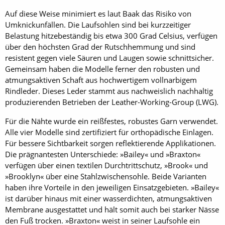
Auf diese Weise minimiert es laut Baak das Risiko von
Umknickunfällen. Die Laufsohlen sind bei kurzzeitiger
Belastung hitzebeständig bis etwa 300 Grad Celsius, verfügen
über den höchsten Grad der Rutschhemmung und sind
resistent gegen viele Säuren und Laugen sowie schnittsicher.
Gemeinsam haben die Modelle ferner den robusten und
atmungsaktiven Schaft aus hochwertigem vollnarbigem
Rindleder. Dieses Leder stammt aus nachweislich nachhaltig
produzierenden Betrieben der Leather-Working-Group (LWG).
Für die Nähte wurde ein reißfestes, robustes Garn verwendet.
Alle vier Modelle sind zertifiziert für orthopädische Einlagen.
Für bessere Sichtbarkeit sorgen reflektierende Applikationen.
Die prägnantesten Unterschiede: »Bailey« und »Braxton«
verfügen über einen textilen Durchtrittschutz, »Brook« und
»Brooklyn« über eine Stahlzwischensohle. Beide Varianten
haben ihre Vorteile in den jeweiligen Einsatzgebieten. »Bailey«
ist darüber hinaus mit einer wasserdichten, atmungsaktiven
Membrane ausgestattet und hält somit auch bei starker Nässe
den Fuß trocken. »Braxton« weist in seiner Laufsohle ein