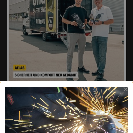
×
Team
Mediadaten
Newsletter
Newsletter-Anmeldung - Aktuell informiert
Team
Mediadaten
Kontakt
Impressum
Datenschutz