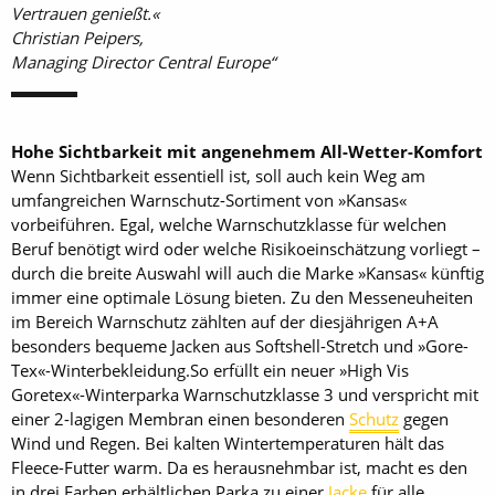
Vertrauen genießt.«
Christian Peipers,
Managing Director Central Europe
Hohe Sichtbarkeit mit angenehmem All-Wetter-Komfort
Wenn Sichtbarkeit essentiell ist, soll auch kein Weg am
umfangreichen Warnschutz-Sortiment von »Kansas«
vorbeiführen. Egal, welche Warnschutzklasse für welchen
Beruf benötigt wird oder welche Risikoeinschätzung vorliegt –
durch die breite Auswahl will auch die Marke »Kansas« künftig
immer eine optimale Lösung bieten. Zu den Messeneuheiten
im Bereich Warnschutz zählten auf der diesjährigen A+A
besonders bequeme Jacken aus Soft­shell-Stretch und »Gore-
Tex«-Winterbekleidung.So erfüllt ein neuer »High Vis
Goretex«-Winterparka Warnschutzklasse 3 und verspricht mit
einer 2-lagigen Membran einen besonderen
Schutz
gegen
Wind und Regen. Bei kalten Wintertemperaturen hält das
Fleece-Futter warm. Da es herausnehmbar ist, macht es den
in drei Farben erhältlichen ­Parka zu einer
Jacke
für alle