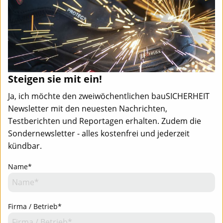
Steigen sie mit ein!
Ja, ich möchte den zweiwöchentlichen bauSICHERHEIT
Newsletter mit den neuesten Nachrichten,
Testberichten und Reportagen erhalten. Zudem die
Sondernewsletter - alles kostenfrei und jederzeit
kündbar.
Name*
Team
Mediadaten
Newsletter
Newsletter-Anmeldung - Aktuell informiert
Team
Mediadaten
Kontakt
Firma / Betrieb*
Impressum
Datenschutz