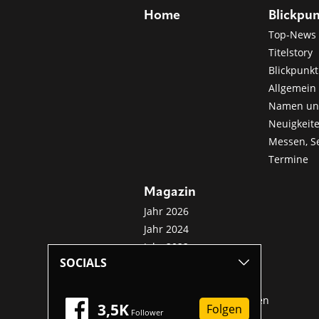
Home
Blickpu
Top-News
Titelstory
Blickpunkt
Allgemein 
Namen u
Neuigkeit
Messen, S
Termine
Magazin
Jahr 2026
Jahr 2024
Jahr 2022
SOCIALS
Jahr 2020
Jahr 2018
Sonderveröffentlichungen
3,5K
Folgen
Follower