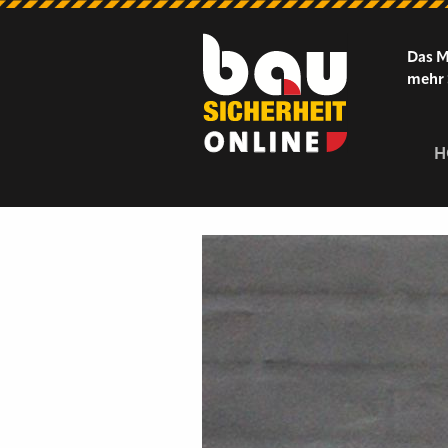
Das M
mehr 
H