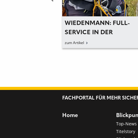
NN:
WIEDENMANN: FULL-
IGE PSA MIT
SERVICE IN DER
R SCHULUNG
ABSTURZSICHERUNG
zum Artikel
EN
FACHPORTAL FÜR MEHR SICHE
Home
Blickpu
Top-News
Titelstory