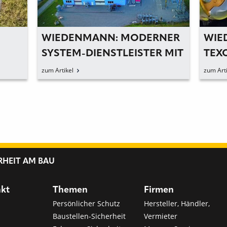
WIEDENMANN: MODERNER
WIE
SYSTEM-­DIENSTLEISTER MIT
TEX
­TRADITIONSBEWUSSTSEIN
ANS
zum Artikel
zum Arti
RHEIT AM BAU
nkt
Themen
Firmen
Persönlicher Schutz
Hersteller, Händler,
Baustellen-Sicherheit
Vermieter