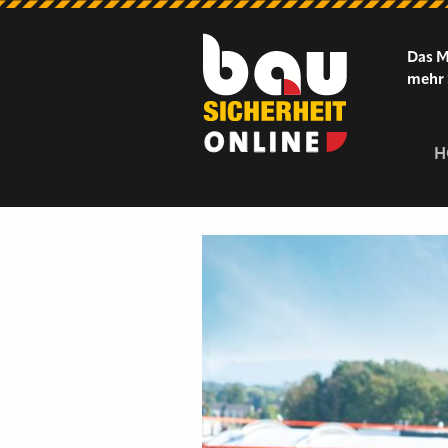
Das M
mehr 
H