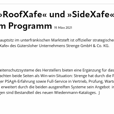
RoofXafe« und »SideXafe«
im Programm
19. März 2021
sitz im unterfränkischen Marktsteft ist offizieller strategische
eXafe« des Gütersloher Unternehmens Strenge GmbH & Co. KG.
itenschutzsysteme des Herstellers bieten eine Ergänzung für das 
chten beide Seiten als Win-win-Situation: Strenge hat durch die 
iger PSAgA-Erfahrung sowie Full-Service in Vertrieb, Prüfung, Wa
eitert durch die beiden ausgereiften Systeme sein Angebot im 
en sind Bestandteil des neuen Wiedenmann-Kataloges. J