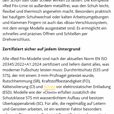
den Schuh steif oder schwer wirken zu lassen. Die komplette
»Red Fit«-Linie ist außerdem metallfrei, was den Schuh leicht,
flexibel und thermisch angenehm macht. Besonders praktisch
bei häufigem Schuhwechsel oder kalten Arbeitsumgebungen
und klammen Fingern ist auch das »Boa«-Verschlusssystem,
mit dem einige Modelle ausgestattet sind. Es ermöglicht ein
schnelles und präzises Öffnen und Schließen per
Drehverschluss.
Zertifiziert sicher auf jedem Untergrund
Alle »Red Fit«-Modelle sind nach der aktuellen Norm EN ISO
20345:2022+A1:2024 zertifiziert und liefern damit alles, was
moderner Fußschutz leisten muss: Durchtrittschutz (S3S und
S7S), der mit einem 3-mm-Prüfnagel getestet wurde,
Rutschhemmung (SR), Kraftstoffbeständigkeit (FO),
Kälteisolierung (CI) und
Schutz
vor elektrostatischer Entladung
(ESD). Modelle wie der »Clovis« erfüllen zusätzlich die
Schutzklasse S7S mit wasserdichtem Aufbau und besitzen
Überkappenabrieb (SC). Für alle, die regelmäßig auf Leitern
und Gerüsten arbeiten, ist ein weiterer Faktor besonders