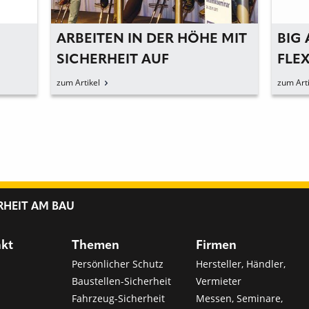
ARBEITEN IN DER HÖHE MIT
BIG
SICHERHEIT AUF
FLEX
HÖCHSTEM NIVEAU
AUS
zum Artikel
zum Arti
ABR
RHEIT AM BAU
nkt
Themen
Firmen
Persönlicher Schutz
Hersteller, Händler,
Baustellen-Sicherheit
Vermieter
Fahrzeug-Sicherheit
Messen, Seminare,