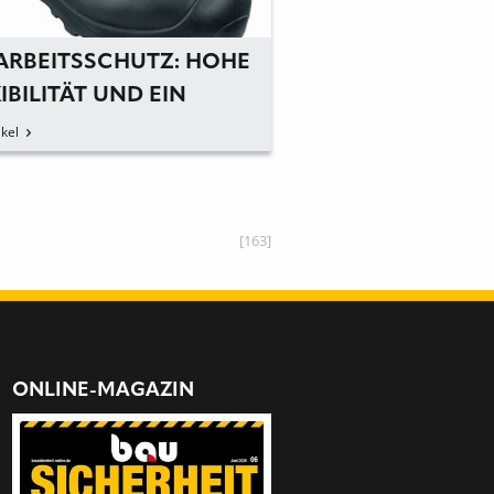
 ARBEITSSCHUTZ: HOHE
AERMAX: DIE SPE
IBILITÄT UND EIN
FÜR SICHERHEIT 
GEZEICHNETES
HÖHE
kel
zum Artikel
OLLVERHALTEN
[163]
ONLINE-MAGAZIN