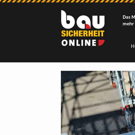
Das M
mehr 
H