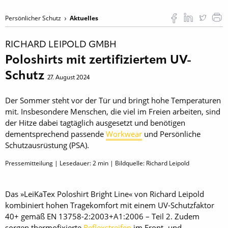
Persönlicher Schutz
Aktuelles
RICHARD LEIPOLD GMBH
Poloshirts mit zertifiziertem UV-
Schutz
27. August 2024
Der Sommer steht vor der Tür und bringt hohe Temperaturen
mit. Insbesondere Menschen, die viel im Freien arbeiten, sind
der Hitze dabei tagtäglich ausgesetzt und benötigen
dementsprechend passende
Workwear
und Persönliche
Schutzausrüstung (PSA).
Pressemitteilung | Lesedauer:
2
min | Bildquelle: Richard Leipold
Das »LeiKaTex Poloshirt Bright Line« von Richard Leipold
kombiniert hohen Tragekomfort mit einem UV-Schutzfaktor
40+ gemäß EN 13758-2:2003+A1:2006 – Teil 2. Zudem
sorgen thermofixierte
Reflexstreifen
im Front- und