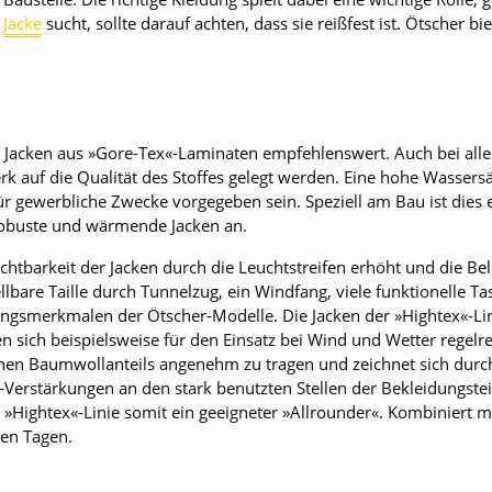
e
Jacke
sucht, sollte darauf achten, dass sie reißfest ist. Ötscher 
 Jacken aus »Gore-Tex«-Laminaten empfehlenswert. Auch bei alle
erk auf die Qualität des Stoffes gelegt werden. Eine hohe Wassers
für gewerbliche Zwecke vorgegeben sein. Speziell am Bau ist dies
t robuste und wärmende Jacken an.
Sichtbarkeit der Jacken durch die Leuchtstreifen erhöht und die B
ellbare Taille durch Tunnelzug, ein Windfang, viele funktionelle
tungsmerkmalen der Ötscher-Modelle. Die Jacken der »Hightex«-L
 sich beispielsweise für den Einsatz bei Wind und Wetter regelrech
en Baumwollanteils angenehm zu tragen und zeichnet sich durch 
«-Verstärkungen an den stark benutzten Stellen der Bekleidungstei
 »Hightex«-Linie somit ein geeigneter »Allrounder«. Kombiniert m
ten Tagen.