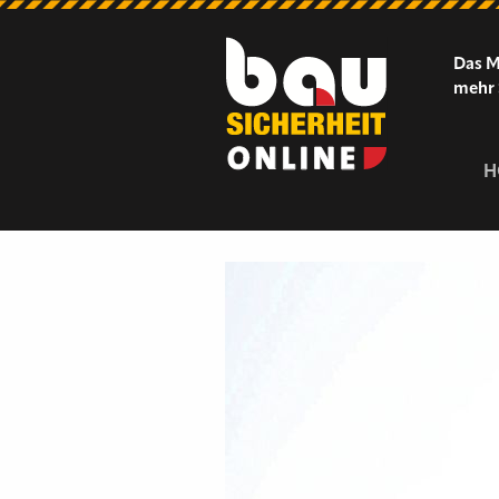
Das M
mehr 
H