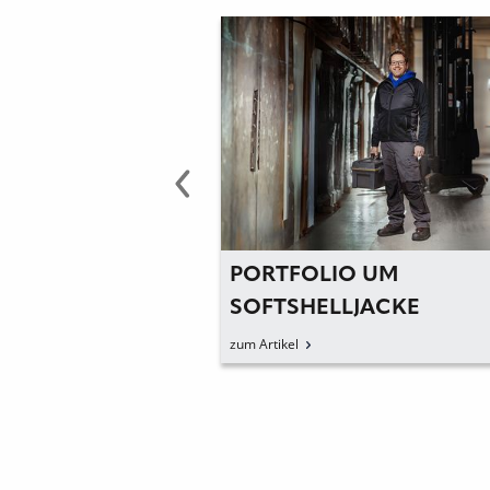
PORTFOLIO UM
ZERTIF
D
SOFTSHELLJACKE
HÖCHST
»LUMIFLEX« ERWEITERT
zum Artikel
zum Artikel