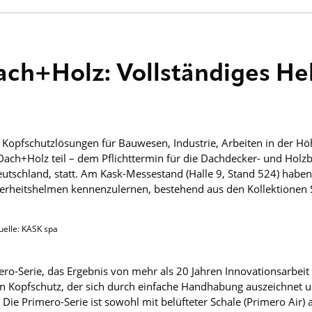
ach+Holz: Vollständiges He
on Kopfschutzlösungen für Bauwesen, Industrie, Arbeiten in der Hö
ch+Holz teil – dem Pflichttermin für die Dachdecker- und Holzb
eutschland, statt. Am Kask-Messestand (Halle 9, Stand 524) haben
herheitshelmen kennenzulernen, bestehend aus den Kollektionen 
uelle: KASK spa
mero-Serie, das Ergebnis von mehr als 20 Jahren Innovationsarbei
hen Kopfschutz, der sich durch einfache Handhabung auszeichnet 
 Die Primero-Serie ist sowohl mit belüfteter Schale (Primero Air)