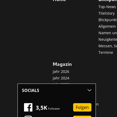
Top-News
Titelstory
Blickpunkt
Allgemein 
Namen u
Neuigkeit
Messen, S
Termine
Magazin
Jahr 2026
Jahr 2024
Jahr 2022
SOCIALS
Jahr 2020
Jahr 2018
Sonderveröffentlichungen
3,5K
Folgen
Follower