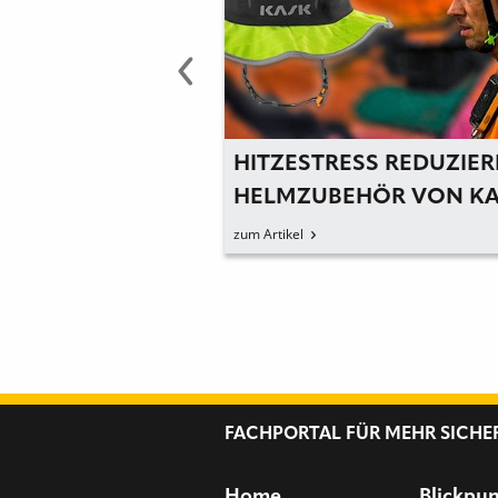
ÜR DIE »ZENITH
HITZESTRESS REDUZIER
RIE
HELMZUBEHÖR VON K
zum Artikel
FACHPORTAL FÜR MEHR SICHE
Home
Blickpu