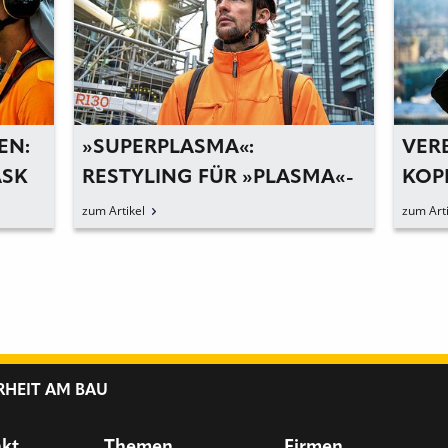
EN:
»SUPERPLASMA«:
VER
ASK
RESTYLING FÜR »PLASMA«-
KOP
HELM
»PR
zum Artikel
zum Arti
RHEIT AM BAU
nkt
Themen
Firmen