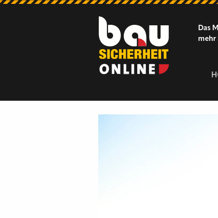
Das M
mehr 
H