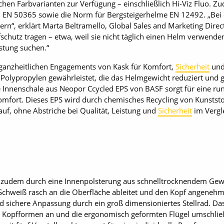
ichen Farbvarianten zur Verfügung – einschließlich Hi-Viz Fluo. Zu
 EN 50365 sowie die Norm für Bergsteigerhelme EN 12492. „Bei 
rn“, erklärt Marta Beltramello, Global Sales and Marketing Directo
chutz tragen – etwa, weil sie nicht täglich einen Helm verwende
stung suchen.“
 ganzheitlichen Engagements von Kask für Komfort,
Sicherheit
und
olypropylen gewährleistet, die das Helmgewicht reduziert und gl
ie Innenschale aus Neopor Ccycled EPS von BASF sorgt für eine r
omfort. Dieses EPS wird durch chemisches Recycling von Kunstst
uf, ohne Abstriche bei Qualität, Leistung und
Sicherheit
im Vergle
 zudem durch eine Innenpolsterung aus schnelltrocknendem Ge
 Schweiß rasch an die Oberfläche ableitet und den Kopf angenehm 
 sichere Anpassung durch ein groß dimensioniertes Stellrad. Das 
en Kopfformen an und die ergonomisch geformten Flügel umschlie