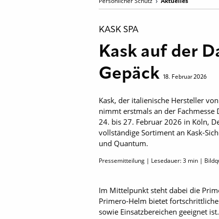
Persönlicher Schutz
Aktuelles
KASK SPA
Kask auf der D
Gepäck
18. Februar 2026
Kask, der italienische Hersteller v
nimmt erstmals an der Fachmesse Da
24. bis 27. Februar 2026 in Köln, D
vollständige Sortiment an Kask-Sic
und Quantum.
Pressemitteilung | Lesedauer:
3
min | Bildq
Im Mittelpunkt steht dabei die Pri
Primero-Helm bietet fortschrittlic
sowie Einsatzbereichen geeignet ist.