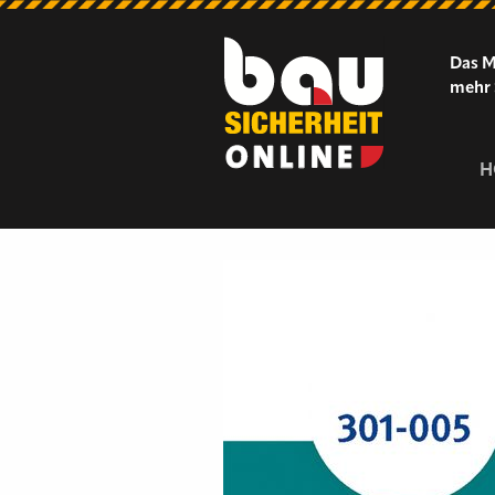
Das M
mehr 
H