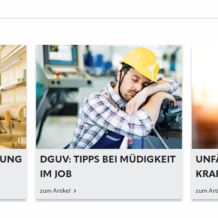
RUNG
DGUV: TIPPS BEI MÜDIGKEIT
UNF
IM JOB
KRA
HAN
zum Artikel
zum Arti