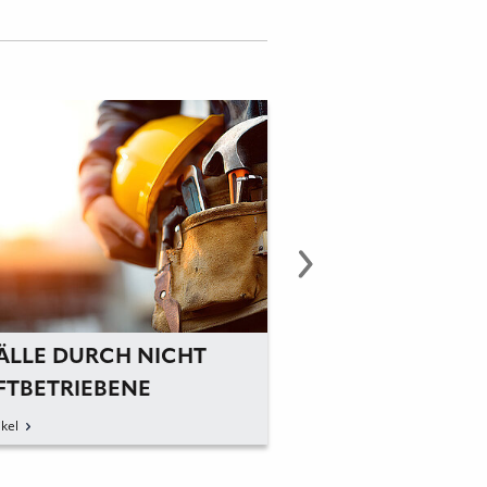
ÄLLE DURCH NICHT
DGUV FÖRDERT
FTBETRIEBENE
HAUTKREBSFOR
DWERKZEUGE
kel
zum Artikel