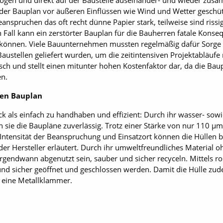
zogen und direkt auf der Baustelle auseinander- und wieder zus
e der Bauplan vor äußeren Einflüssen wie Wind und Wetter geschü
nspruchen das oft recht dünne Papier stark, teilweise sind riss
 Fall kann ein zerstörter Bauplan für die Bauherren fatale Konse
 können. Viele Bauunternehmen mussten regelmäßig dafür Sorge t
austellen geliefert wurden, um die zeitintensiven Projektabläufe n
ch und stellt einen mitunter hohen Kostenfaktor dar, da die Baup
en.
den Bauplan
ck als einfach zu handhaben und effizient: Durch ihr wasser- sow
sie die Baupläne zuverlässig. Trotz einer Stärke von nur 110 µm 
 Intensität der Beanspruchung und Einsatzort können die Hüllen b
er Hersteller erläutert. Durch ihr umweltfreundliches Material o
t irgendwann abgenutzt sein, sauber und sicher recyceln. Mittels r
und sicher geöffnet und geschlossen werden. Damit die Hülle zude
s eine Metallklammer.