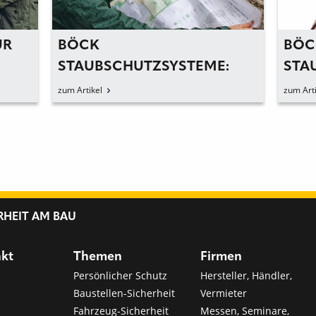
ÜR
BÖCK
BÖC
STAUBSCHUTZSYSTEME:
STA
HÜLLE GUT, ALLES GUT
GEB
zum Artikel
zum Arti
SCH
RHEIT AM BAU
nkt
Themen
Firmen
Persönlicher Schutz
Hersteller, Händler,
Baustellen-Sicherheit
Vermieter
Fahrzeug-Sicherheit
Messen, Seminare,