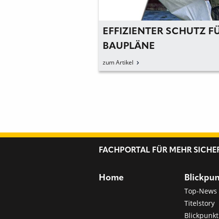
VSCHUTZSYSTEM
EFFIZIENTER SCHUTZ F
FÜR DÄCHER MIT
BAUPLÄNE
EN
zum Artikel
FACHPORTAL FÜR MEHR SICHE
Home
Blickpu
Top-News
Titelstory
Blickpunkt