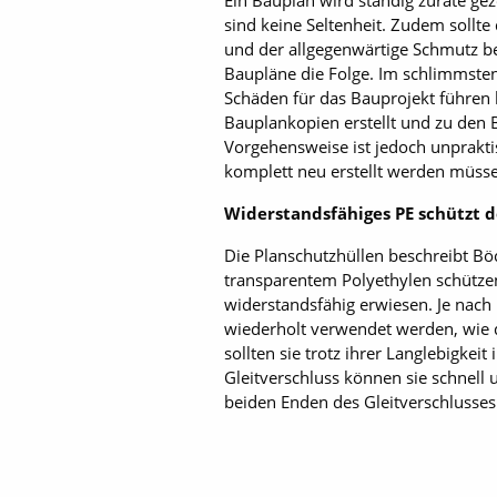
Ein Bauplan wird ständig zurate ge
sind keine Seltenheit. Zudem sollt
und der allgegenwärtige Schmutz bea
Baupläne die Folge. Im schlimmsten
Schäden für das Bauprojekt führen
Bauplankopien erstellt und zu den B
Vorgehensweise ist jedoch unpraktis
komplett neu erstellt werden müss
Widerstandsfähiges PE schützt 
Die Planschutzhüllen beschreibt Bö
transparentem Polyethylen schützen 
widerstandsfähig erwiesen. Je nach
wiederholt verwendet werden, wie d
sollten sie trotz ihrer Langlebigkei
Gleitverschluss können sie schnell 
beiden Enden des Gleitverschlusse