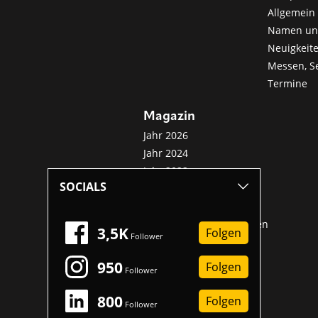
Allgemein 
Namen u
Neuigkeit
Messen, S
Termine
Magazin
Jahr 2026
Jahr 2024
Jahr 2022
SOCIALS
Jahr 2020
Jahr 2018
Sonderveröffentlichungen
3,5K
Folgen
Follower
950
Folgen
Follower
800
Folgen
Follower