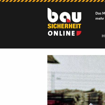
Das M
mehr 
H