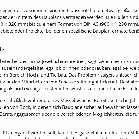
nlegen der Dokumente sind die Planschutzhüllen etwas größer konz
 oder Zerknittern des Bauplans vermieden werden. Die Hüllen sind
230 x 320 mm) bis zu einem Format von DIN A0 (900 x 1 280 mm)
zgebiete oder Projekte, bei denen spezifische Bauplanformate be
le
eiter bei der Firma Josef Schausbreitner, sagt: »Auch bei uns mü
auseinandergefaltet, egal ob drinnen oder draußen, egal bei w
e im Bereich Hoch- und Tiefbau. Das Problem rissiger, unleserli
it war den Mitarbeitern von Schausbreitner gut bekannt. Deshalb
ng als auch weniger kostenintensiv ist als das mehrfache Erstel
schließlich während eines Messebesuchs: Bereits seit zehn Jahren
llen von Böck, in denen sich Baupläne sicher aufbewahren lassen.
 Beratungsgespräch über die verschiedenen Möglichkeiten, die f
lan ergänzt werden soll, kann dies ganz einfach mit einem Stift 