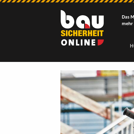
Das M
mehr 
H