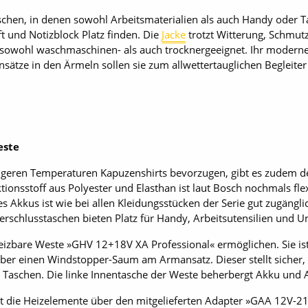
schen, in denen sowohl Arbeitsmaterialien als auch Handy oder 
t und Notizblock Platz finden. Die
Jacke
trotzt Witterung, Schmutz
st sowohl waschmaschinen- als auch trocknergeeignet. Ihr moderne
sätze in den Ärmeln sollen sie zum allwettertauglichen Begleite
este
rigeren Temperaturen Kapuzenshirts bevorzugen, gibt es zudem
ionsstoff aus Polyester und Elasthan ist laut Bosch nochmals flexi
s Akkus ist wie bei allen Kleidungsstücken der Serie gut zugäng
rschlusstaschen bieten Platz für Handy, Arbeitsutensilien und U
heizbare Weste »GHV 12+18V XA Professional« ermöglichen. Sie ist
ber einen Windstopper-Saum am Armansatz. Dieser stellt sicher,
i Taschen. Die linke Innentasche der Weste beherbergt Akku und 
gt die Heizelemente über den mitgelieferten Adapter »GAA 12V-21 