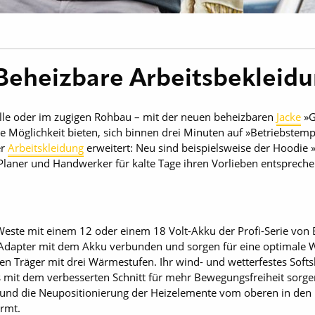
 Beheizbare Arbeitsbekleid
lle oder im zugigen Rohbau – mit der neuen beheizbaren
Jacke
»G
 Möglichkeit bieten, sich binnen drei Minuten auf »Betriebstempe
er
Arbeitskleidung
erweitert: Neu sind beispielsweise der Hoodi
laner und Handwerker für kalte Tage ihren Vorlieben entspreche
Weste mit einem 12 oder einem 18 Volt-Akku der Profi-Serie von
 Adapter mit dem Akku verbunden und sorgen für eine optimale 
 Träger mit drei Wärmestufen. Ihr wind- und wetterfestes Softshel
s mit dem verbesserten Schnitt für mehr Bewegungsfreiheit sorgen
e und die Neupositionierung der Heizelemente vom oberen in de
ärmt.