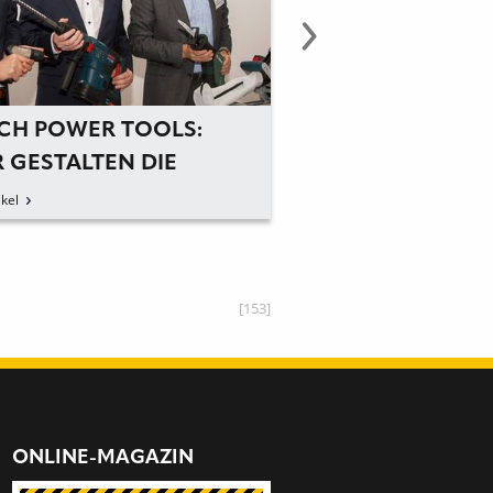
CH POWER TOOLS:
STAUBARM UND
 GESTALTEN DIE
KOMFORTABEL A
HNISCHE
kel
zum Artikel
WICKLUNG DER
NCHE«
[153]
ONLINE-MAGAZIN