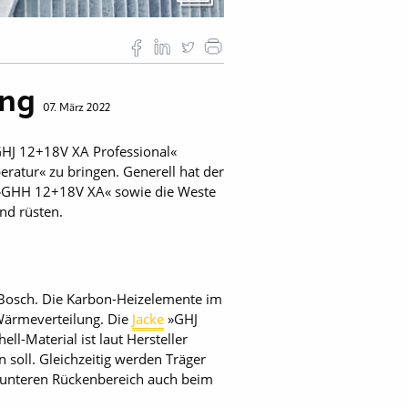
ung
07. März 2022
HJ 12+18V XA Professional«
ratur« zu bringen. Generell hat der
e »GHH 12+18V XA« sowie die Weste
nd rüsten.
 Bosch. Die Karbon-Heizelemente im
Wärmeverteilung. Die
Jacke
»GHJ
l-Material ist laut Hersteller
 soll. Gleichzeitig werden Träger
n unteren Rückenbereich auch beim