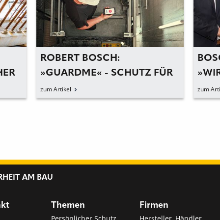
ROBERT BOSCH:
BOS
HER
»GUARDME« - SCHUTZ FÜR
»WIR
ALLEINARBEITER
TEC
zum Artikel
zum Arti
ENT
BRA
RHEIT AM BAU
nkt
Themen
Firmen
Persönlicher Schutz
Hersteller, Händler,