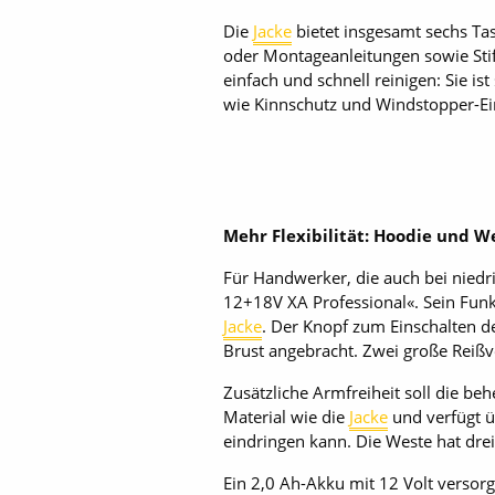
Die
Jacke
bietet insgesamt sechs Ta
oder Montageanleitungen sowie Stif
einfach und schnell reinigen: Sie i
wie Kinnschutz und Windstopper-Ein
Mehr Flexibilität: Hoodie und W
Für Handwerker, die auch bei nied
12+18V XA Professional«. Sein Funkt
Jacke
. Der Knopf zum Einschalten de
Brust angebracht. Zwei große Reißve
Zusätzliche Armfreiheit soll die be
Material wie die
Jacke
und verfügt ü
eindringen kann. Die Weste hat dre
Ein 2,0 Ah-Akku mit 12 Volt versor