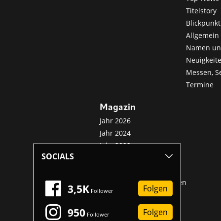
Titelstory
Blickpunkt
Allgemein 
Namen u
Neuigkeit
Messen, S
Termine
Magazin
Jahr 2026
Jahr 2024
Jahr 2022
SOCIALS
Jahr 2020
Jahr 2018
Sonderveröffentlichungen
3,5K
Folgen
Follower
950
Folgen
Follower