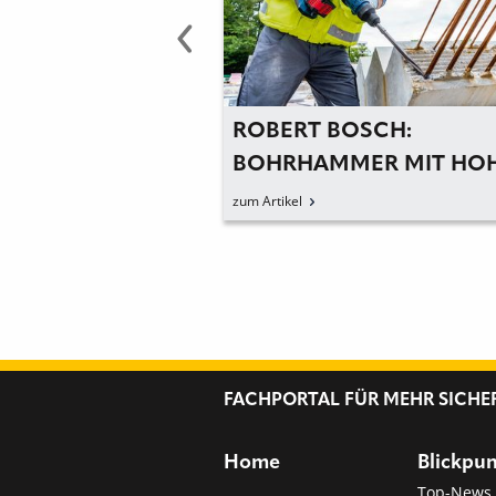
WER TOOLS:
ROBERT BOSCH:
ER ALS DAS
BOHRHAMMER MIT HO
MIT KABEL
LEISTUNGSKRAFT
zum Artikel
FACHPORTAL FÜR MEHR SICHE
Home
Blickpu
Top-News