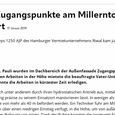
ugangspunkte am Millernto
rt
17. Januar 2019
Typs 1250 AJP des Hamburger Vermietunternehmens Riwal kam jü
St. Pauli wurden im Dachbereich der Außenfassade Zugangs
nden Arbeiten in der Höhe mietete die beauftragte Vater-U
nte die Arbeiten in kürzester Zeit erledigen.
ch unter anderem durch ihren hydrostatischen Antrieb aus, mitte
ng präzise zu seinem Einsatzort manövrieren lässt. In weniger al
von mehr als 40 m befördert werden. Ein Techniker fuhr am Mill
 über einen niedrigen Einstieg verfügt, in die Höhe, um von au
hn per Bohrung von innen. Dank der Bühne konnten die insgesamt 