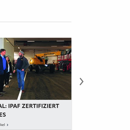
L: IPAF ZERTIFIZIERT
RIWAL: »RENTAL
ES
FÜR »IOS«
ULUNGSZENTRUM
kel
zum Artikel