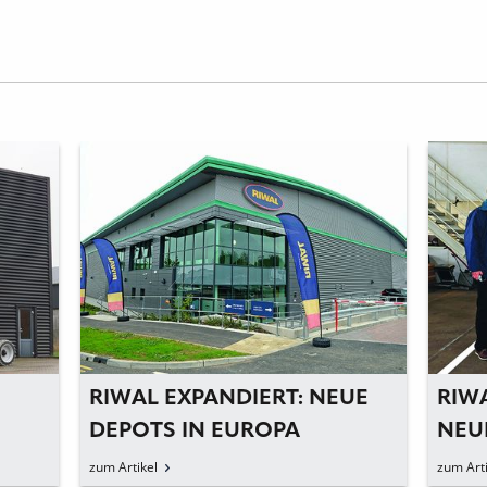
RIWAL EXPANDIERT: NEUE
RIWA
DEPOTS IN EUROPA
NEU
SCH
zum Artikel
zum Arti