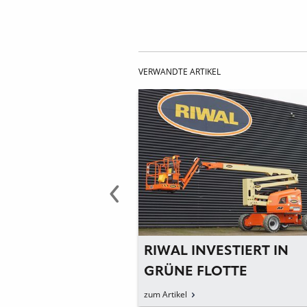
VERWANDTE ARTIKEL
D VIKTOR
RIWAL INVESTIERT IN
IN
GRÜNE FLOTTE
ION
zum Artikel