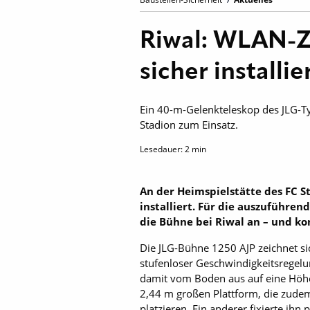
Riwal: WLAN-Z
sicher installie
Ein 40-m-Gelenkteleskop des JLG-
Stadion zum Einsatz.
Lesedauer:
2
min
An der Heimspielstätte des FC 
installiert. Für die auszuführe
die Bühne bei Riwal an – und kon
Die JLG-Bühne 1250 AJP zeichnet si
stufenloser Geschwindigkeitsregelu
damit vom Boden aus auf eine Höhe 
2,44 m großen Plattform, die zudem
platzieren. Ein anderer fixierte i