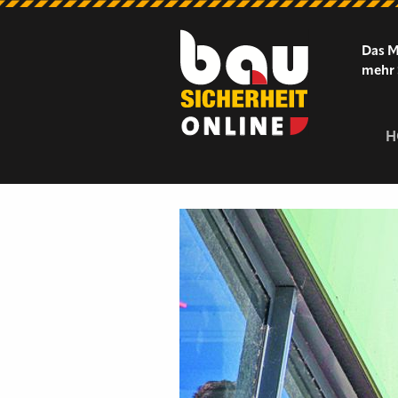
Das M
mehr 
H