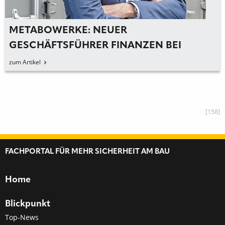
METABOWERKE: NEUER
GESCHÄFTSFÜHRER FINANZEN BEI
METABO
zum Artikel
[158]
FACHPORTAL FÜR MEHR SICHERHEIT AM BAU
Home
Blickpunkt
Top-News